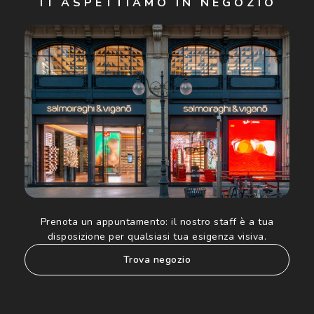
TI ASPETTIAMO IN NEGOZIO
Cliccando su "Iscriviti", confermo di avere più di 16 anni e
acconsento all'utilizzo dei miei Dati Personali da parte di
Luxottica Group S.p.A. per l'invio di offerte speciali, novità
ed altre comunicazioni di carattere pubblicitario (consultare
Informativa sulla privacy
per ulteriori informazioni).
Prenota un appuntamento:
il nostro staff è a tua
disposizione per qualsiasi tua esigenza visiva.
trova negozio