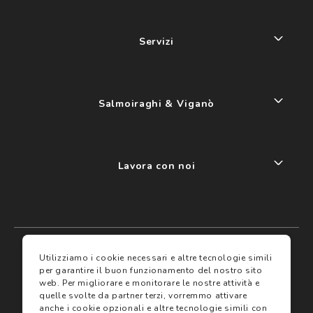
Servizi
Salmoiraghi & Viganò
Lavora con noi
My account
I miei preferiti
Utilizziamo i cookie necessari e altre tecnologie simili
per garantire il buon funzionamento del nostro sito
web.
Per migliorare e monitorare le nostre attività e
Assicurazioni
quelle svolte da partner terzi, vorremmo attivare
anche i cookie opzionali e altre tecnologie simili con