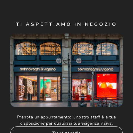
Iscriviti
TI ASPETTIAMO IN NEGOZIO
Cliccando su "Iscriviti", confermo di avere più di 16 anni e
acconsento all'utilizzo dei miei Dati Personali da parte di
Luxottica Group S.p.A. per l'invio di offerte speciali, novità
ed altre comunicazioni di carattere pubblicitario (consultare
Informativa sulla privacy
per ulteriori informazioni).
Prenota un appuntamento:
il nostro staff è a tua
disposizione per qualsiasi tua esigenza visiva.