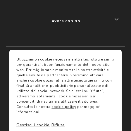
Lavora con noi
My account
I miei preferiti
Utilizziamo i cookie necessari e altre tecnologie simili
per garantire il buon funzionamento del nostro sito
web.
Per migliorare e monitorare le nostre attività e
Assicurazioni
quelle svolte da partner terzi, vorremmo attivare
anche i cookie opzionali e altre tecnologie simili con
finalità analitiche, pubblicitarie personalizzate e di
Termini e condizioni
Servizi
utilizzo dei social network.
Se clicchi su “rifiuta”,
Termini di vendita
attiveremo solamente i cookie necessari per
Avvertenze e informazioni di sicurezza sui prodotti
consentirti di navigare e utilizzare il sito web.
Informativa sulla Privacy
Consulta la nostra
cookie policy
per maggiori
Trova negozio
Utilizzo dei cookie
informazioni.
Site map
Gift Card
Gestisci i cookie
Rifiuta
©2024 Salmoiraghi & Viganò All Rights Reserved