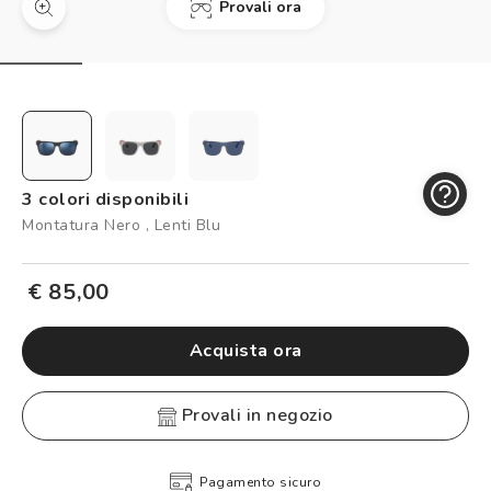
Provali ora
Controllo visivo
Prenota un test della vista gratuito
Carta fedeltà
Logout
3 colori disponibili
Montatura Nero , Lenti Blu
€ 85,00
Acquista ora
provali in negozio
Pagamento sicuro