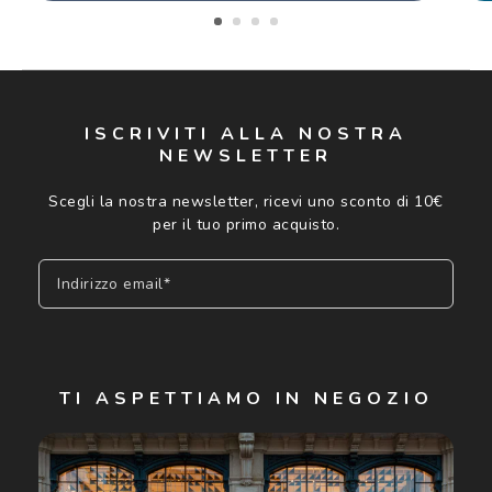
ISCRIVITI ALLA NOSTRA
NEWSLETTER
Scegli la nostra newsletter, ricevi uno sconto di 10€
per il tuo primo acquisto.
Indirizzo email*
Iscriviti
TI ASPETTIAMO IN NEGOZIO
Cliccando su "Iscriviti", confermo di avere più di 16 anni e
acconsento all'utilizzo dei miei Dati Personali da parte di
Luxottica Group S.p.A. per l'invio di offerte speciali, novità
ed altre comunicazioni di carattere pubblicitario (consultare