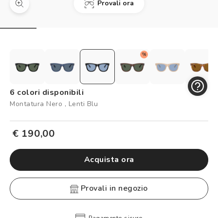
Provali ora
Controllo visivo
Prenota un test della vista gratuito
Carta fedeltà
%
Logout
6 colori disponibili
Montatura Nero , Lenti Blu
€ 190,00
Acquista ora
provali in negozio
Pagamento sicuro