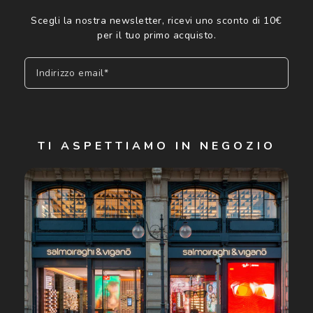
Scegli la nostra newsletter, ricevi uno sconto di 10€
per il tuo primo acquisto.
Indirizzo email*
Iscriviti
TI ASPETTIAMO IN NEGOZIO
Cliccando su "Iscriviti", confermo di avere più di 16 anni e
acconsento all'utilizzo dei miei Dati Personali da parte di
Luxottica Group S.p.A. per l'invio di offerte speciali, novità
ed altre comunicazioni di carattere pubblicitario (consultare
Informativa sulla privacy
per ulteriori informazioni).