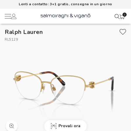
Lenti a contatto: 3+1 gratis, consegna in un giorno
0
Ralph Lauren
Ciao,
Lenti a contatto
RL5129
Il mio profilo
Occhiali da vista
Rubrica indirizzi
Occhiali da sole
Metodi di pagamento
AI Glasses
I miei ordini
Brand
Acquisto periodico
In evidenza
Provali ora