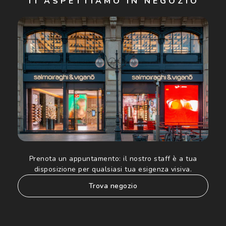
TI ASPETTIAMO IN NEGOZIO
Cliccando su "Iscriviti", confermo di avere più di 16 anni e
acconsento all'utilizzo dei miei Dati Personali da parte di
Luxottica Group S.p.A. per l'invio di offerte speciali, novità
ed altre comunicazioni di carattere pubblicitario (consultare
Informativa sulla privacy
per ulteriori informazioni).
Prenota un appuntamento:
il nostro staff è a tua
disposizione per qualsiasi tua esigenza visiva.
trova negozio