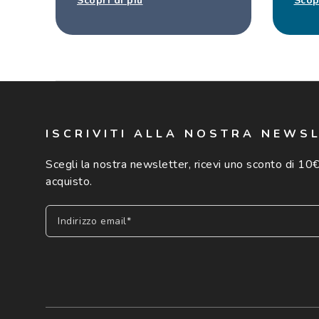
Scopri di più
Scop
ISCRIVITI ALLA NOSTRA NEWS
Scegli la nostra newsletter, ricevi uno sconto di 10€
acquisto.
Indirizzo email*
Iscriviti
Cliccando su "Iscriviti", confermo di avere più di 16 anni e ac