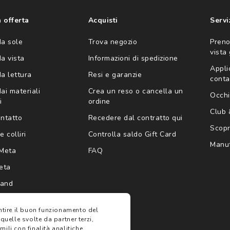
'invio di offerte
ario (consultare
 offerta
Acquisti
Servi
da sole
Trova negozio
Preno
vista
da vista
Informazioni di spedizione
Appli
da lettura
Resi e garanzie
conta
ai materiali
Crea un reso o cancella un
Occhi
i
ordine
Club
ontatto
Recedere dal contratto qui
Scopri
e colliri
Controlla saldo Gift Card
Manut
Meta
FAQ
eta
rand
antire il buon funzionamento del
 quelle svolte da partner terzi,
ili con finalità analitiche,