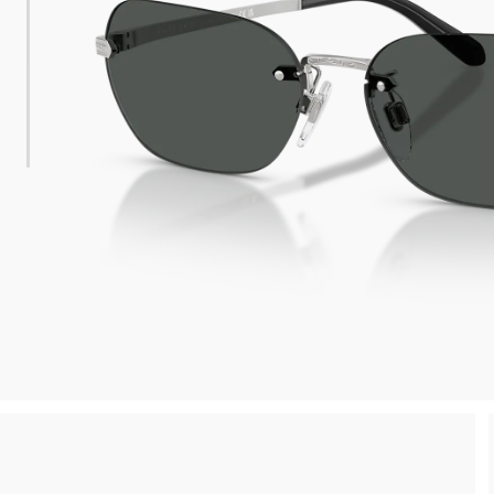
 consegna
Spedizione sicura e gratuita, senza spesa m