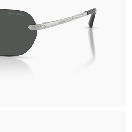
inima
Ritiro in negozio disponibile