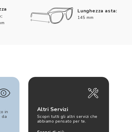
zza
Lunghezza asta:
:
145 mm
mm
Altri Servizi
to in
e da
Scopri tutti gli altri servizi che
abbiamo pensato per te.