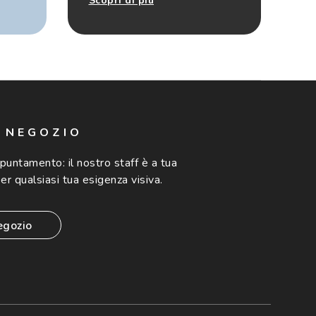
Scopri di più
N NEGOZIO
ppuntamento:
il nostro staff è a tua
er qualsiasi tua esigenza visiva.
egozio