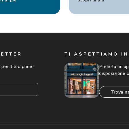
ri di più
Scopri di più
LETTER
TI ASPETTIAMO I
 per il tuo primo
Prenota un a
disposizione p
trova n
consento all'utilizzo