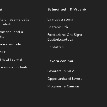
zi
Salmoiraghi & Viganò
ta un esame della
La nostra storia
 gratuito
Sostenibilità
cazione lenti a
Fondazione OneSight
tto
EssilorLuxottica
ale completo
Contattaci
 &TE
 tutti i servizi
Lavora con noi
enzione occhiali
Lavorare in S&V
Opportunità di lavoro
Programma Campus