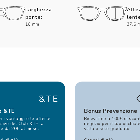
Larghezza
Alte
ponte:
lente
16 mm
37.6 
b &TE
Bonus Prevenzione
i i vantaggi e le offerte
Ricevi fino a 100€ di scon
sive del Club &TE, a
negozio per il tuo occhial
re da 20€ al mese.
vista o sole graduato.