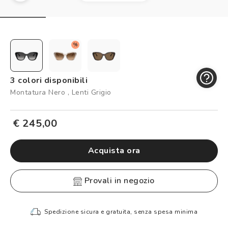
Controllo visivo
Prenota un test della vista gratuito
Carta fedeltà
%
Logout
3 colori disponibili
Montatura Nero , Lenti Grigio
€ 245,00
Acquista ora
provali in negozio
Spedizione sicura e gratuita, senza spesa minima