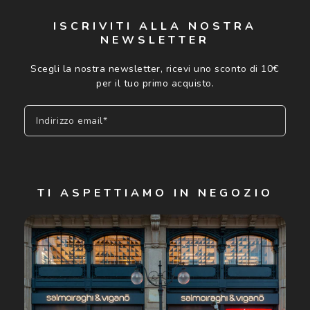
ISCRIVITI ALLA NOSTRA
NEWSLETTER
Scegli la nostra newsletter, ricevi uno sconto di 10€
per il tuo primo acquisto.
Indirizzo email*
Iscriviti
TI ASPETTIAMO IN NEGOZIO
Cliccando su "Iscriviti", confermo di avere più di 16 anni e
acconsento all'utilizzo dei miei Dati Personali da parte di
Luxottica Group S.p.A. per l'invio di offerte speciali, novità
ed altre comunicazioni di carattere pubblicitario (consultare
Informativa sulla privacy
per ulteriori informazioni).