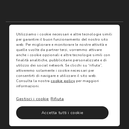
My account
I miei preferiti
Utilizziamo i cookie necessari e altre tecnologie simili
per garantire il buon funzionamento del nostro sito
web.
Per migliorare e monitorare le nostre attività e
Assicurazioni
quelle svolte da partner terzi, vorremmo attivare
anche i cookie opzionali e altre tecnologie simili con
finalità analitiche, pubblicitarie personalizzate e di
Termini e condizioni
Servizi
utilizzo dei social network.
Se clicchi su “rifiuta”,
Termini di vendita
attiveremo solamente i cookie necessari per
Avvertenze e informazioni di sicurezza sui prodotti
consentirti di navigare e utilizzare il sito web.
Informativa sulla Privacy
Consulta la nostra
cookie policy
per maggiori
Trova negozio
Utilizzo dei cookie
informazioni.
Site map
Gift Card
Gestisci i cookie
Rifiuta
©2024 Salmoiraghi & Viganò All Rights Reserved
Accetta tutti i cookie