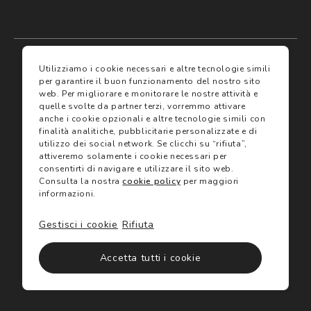
My account
I miei preferiti
Utilizziamo i cookie necessari e altre tecnologie simili
per garantire il buon funzionamento del nostro sito
web.
Per migliorare e monitorare le nostre attività e
Assicurazioni
quelle svolte da partner terzi, vorremmo attivare
anche i cookie opzionali e altre tecnologie simili con
finalità analitiche, pubblicitarie personalizzate e di
Termini e condizioni
Servizi
utilizzo dei social network.
Se clicchi su “rifiuta”,
Termini di vendita
attiveremo solamente i cookie necessari per
Avvertenze e informazioni di sicurezza sui prodotti
consentirti di navigare e utilizzare il sito web.
Informativa sulla Privacy
Consulta la nostra
cookie policy
per maggiori
Trova negozio
Utilizzo dei cookie
informazioni.
Site map
Gift Card
Gestisci i cookie
Rifiuta
©2024 Salmoiraghi & Viganò All Rights Reserved
Accetta tutti i cookie