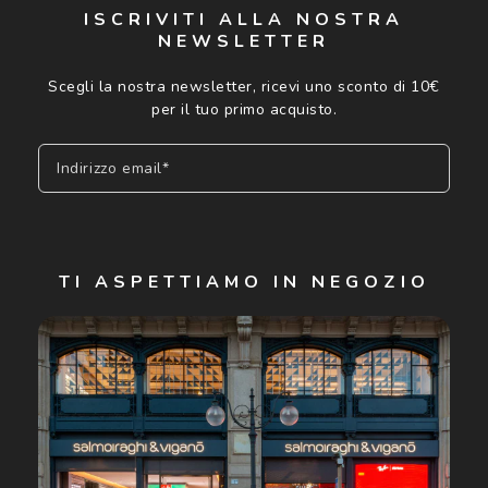
ISCRIVITI ALLA NOSTRA
NEWSLETTER
Scegli la nostra newsletter, ricevi uno sconto di 10€
per il tuo primo acquisto.
Indirizzo email*
Iscriviti
TI ASPETTIAMO IN NEGOZIO
Cliccando su "Iscriviti", confermo di avere più di 16 anni e
acconsento all'utilizzo dei miei Dati Personali da parte di
Luxottica Group S.p.A. per l'invio di offerte speciali, novità
ed altre comunicazioni di carattere pubblicitario (consultare
Informativa sulla privacy
per ulteriori informazioni).