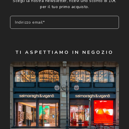
Scegli la nostra newsletter, ricevi uno sconto di 10€
per il tuo primo acquisto.
Indirizzo email*
Iscriviti
TI ASPETTIAMO IN NEGOZIO
Cliccando su "Iscriviti", confermo di avere più di 16 anni e
acconsento all'utilizzo dei miei Dati Personali da parte di
Luxottica Group S.p.A. per l'invio di offerte speciali, novità
ed altre comunicazioni di carattere pubblicitario (consultare
Informativa sulla privacy
per ulteriori informazioni).