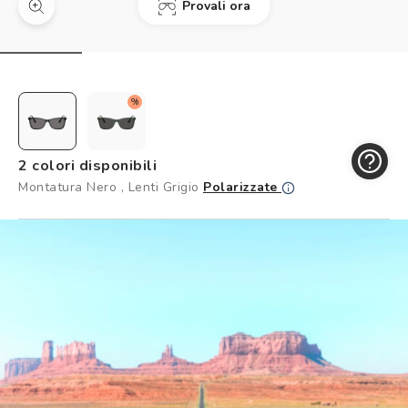
Provali ora
Controllo visivo
Prenota un test della vista gratuito
Carta fedeltà
%
Logout
2 colori disponibili
Montatura Nero , Lenti Grigio
Polarizzate