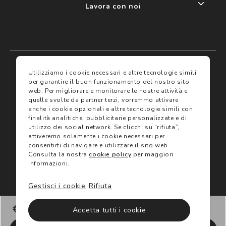
Lavora con noi
My account
I miei preferiti
Utilizziamo i cookie necessari e altre tecnologie simili
per garantire il buon funzionamento del nostro sito
web.
Per migliorare e monitorare le nostre attività e
Assicurazioni
quelle svolte da partner terzi, vorremmo attivare
anche i cookie opzionali e altre tecnologie simili con
finalità analitiche, pubblicitarie personalizzate e di
Termini e condizioni
Servizi
utilizzo dei social network.
Se clicchi su “rifiuta”,
Termini di vendita
attiveremo solamente i cookie necessari per
Avvertenze e informazioni di sicurezza sui prodotti
consentirti di navigare e utilizzare il sito web.
Informativa sulla Privacy
Consulta la nostra
cookie policy
per maggiori
Trova negozio
Utilizzo dei cookie
informazioni.
Site map
Gift Card
Gestisci i cookie
Rifiuta
©2024 Salmoiraghi & Viganò All Rights Reserved
€ 198,00
Accetta tutti i cookie