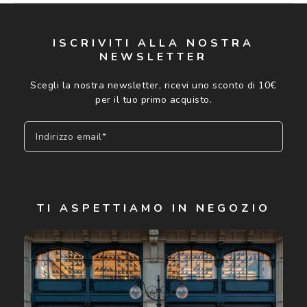
ISCRIVITI ALLA NOSTRA
NEWSLETTER
Scegli la nostra newsletter, ricevi uno sconto di 10€
per il tuo primo acquisto.
Indirizzo email*
Iscriviti
TI ASPETTIAMO IN NEGOZIO
Cliccando su "Iscriviti", confermo di avere più di 16 anni e
acconsento all'utilizzo dei miei Dati Personali da parte di
Luxottica Group S.p.A. per l'invio di offerte speciali, novità
ed altre comunicazioni di carattere pubblicitario (consultare
Informativa sulla privacy
per ulteriori informazioni).