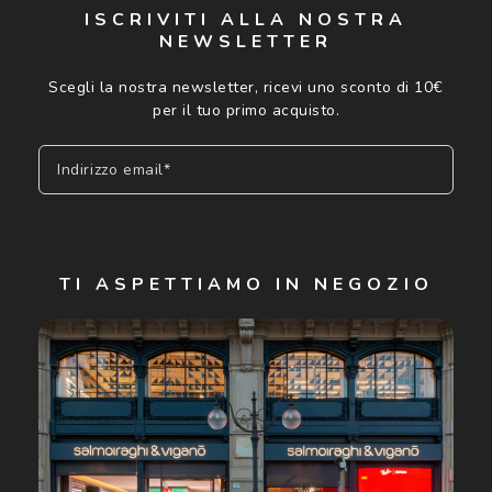
ISCRIVITI ALLA NOSTRA
NEWSLETTER
Scegli la nostra newsletter, ricevi uno sconto di 10€
per il tuo primo acquisto.
Indirizzo email*
Iscriviti
TI ASPETTIAMO IN NEGOZIO
Cliccando su "Iscriviti", confermo di avere più di 16 anni e
acconsento all'utilizzo dei miei Dati Personali da parte di
Luxottica Group S.p.A. per l'invio di offerte speciali, novità
ed altre comunicazioni di carattere pubblicitario (consultare
Informativa sulla privacy
per ulteriori informazioni).