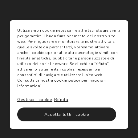
My account
I miei preferiti
Utilizziamo i cookie necessari e altre tecnologie simili
per garantire il buon funzionamento del nostro sito
web.
Per migliorare e monitorare le nostre attività e
Assicurazioni
quelle svolte da partner terzi, vorremmo attivare
anche i cookie opzionali e altre tecnologie simili con
finalità analitiche, pubblicitarie personalizzate e di
Termini e condizioni
Servizi
utilizzo dei social network.
Se clicchi su “rifiuta”,
Termini di vendita
attiveremo solamente i cookie necessari per
Avvertenze e informazioni di sicurezza sui prodotti
consentirti di navigare e utilizzare il sito web.
Informativa sulla Privacy
Consulta la nostra
cookie policy
per maggiori
Trova negozio
Utilizzo dei cookie
informazioni.
Site map
Gift Card
Gestisci i cookie
Rifiuta
©2024 Salmoiraghi & Viganò All Rights Reserved
Accetta tutti i cookie