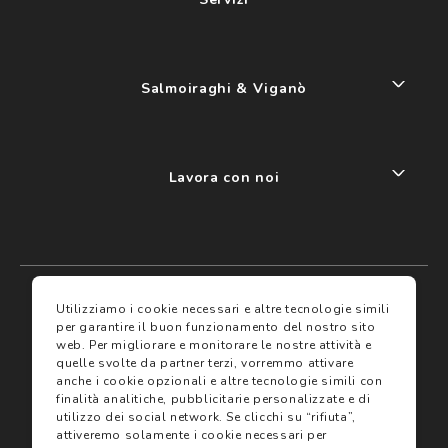
Salmoiraghi & Viganò
Lavora con noi
My account
I miei preferiti
Utilizziamo i cookie necessari e altre tecnologie simili
per garantire il buon funzionamento del nostro sito
web.
Per migliorare e monitorare le nostre attività e
Assicurazioni
quelle svolte da partner terzi, vorremmo attivare
anche i cookie opzionali e altre tecnologie simili con
finalità analitiche, pubblicitarie personalizzate e di
Termini e condizioni
Servizi
utilizzo dei social network.
Se clicchi su “rifiuta”,
Termini di vendita
attiveremo solamente i cookie necessari per
Avvertenze e informazioni di sicurezza sui prodotti