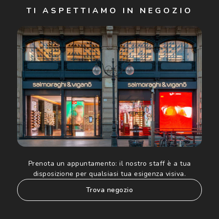
TI ASPETTIAMO IN NEGOZIO
Cliccando su "Iscriviti", confermo di avere più di 16 anni e
acconsento all'utilizzo dei miei Dati Personali da parte di
Luxottica Group S.p.A. per l'invio di offerte speciali, novità
ed altre comunicazioni di carattere pubblicitario (consultare
Informativa sulla privacy
per ulteriori informazioni).
Prenota un appuntamento:
il nostro staff è a tua
disposizione per qualsiasi tua esigenza visiva.
trova negozio