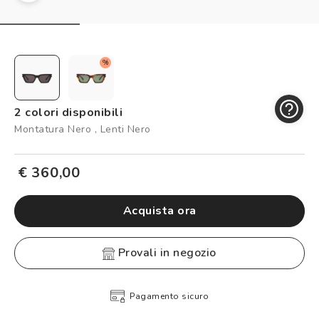
Controllo visivo
Prenota un test della vista gratuito
Carta fedeltà
%
Logout
2 colori disponibili
Montatura Nero , Lenti Nero
€ 360,00
Acquista ora
provali in negozio
Pagamento sicuro