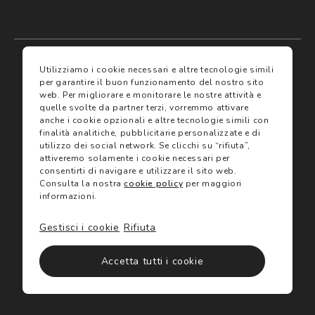
My account
I miei preferiti
Utilizziamo i cookie necessari e altre tecnologie simili
per garantire il buon funzionamento del nostro sito
web.
Per migliorare e monitorare le nostre attività e
Assicurazioni
quelle svolte da partner terzi, vorremmo attivare
anche i cookie opzionali e altre tecnologie simili con
finalità analitiche, pubblicitarie personalizzate e di
Termini e condizioni
Servizi
utilizzo dei social network.
Se clicchi su “rifiuta”,
Termini di vendita
attiveremo solamente i cookie necessari per
Avvertenze e informazioni di sicurezza sui prodotti
consentirti di navigare e utilizzare il sito web.
Informativa sulla Privacy
Consulta la nostra
cookie policy
per maggiori
Trova negozio
Utilizzo dei cookie
informazioni.
Site map
Gift Card
Gestisci i cookie
Rifiuta
©2024 Salmoiraghi & Viganò All Rights Reserved
Accetta tutti i cookie