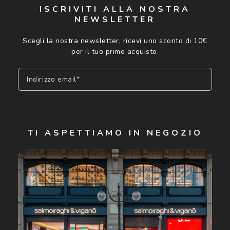
ISCRIVITI ALLA NOSTRA
NEWSLETTER
Scegli la nostra newsletter, ricevi uno sconto di 10€
per il tuo primo acquisto.
Indirizzo email*
Iscriviti
TI ASPETTIAMO IN NEGOZIO
Cliccando su "Iscriviti", confermo di avere più di 16 anni e
acconsento all'utilizzo dei miei Dati Personali da parte di
Luxottica Group S.p.A. per l'invio di offerte speciali, novità
ed altre comunicazioni di carattere pubblicitario (consultare
Informativa sulla privacy
per ulteriori informazioni).