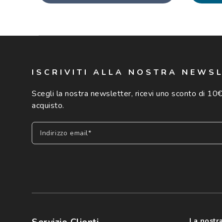
ISCRIVITI ALLA NOSTRA NEWS
Scegli la nostra newsletter, ricevi uno sconto di 10€
acquisto.
Indirizzo email*
Iscriviti
Cliccando su "Iscriviti", confermo di avere più di 16 anni e ac
dei miei Dati Personali da parte di Luxottica Group S.p.A. per l
speciali, novità ed altre comunicazioni di carattere pubblicit
Servizio Clienti
La nostra