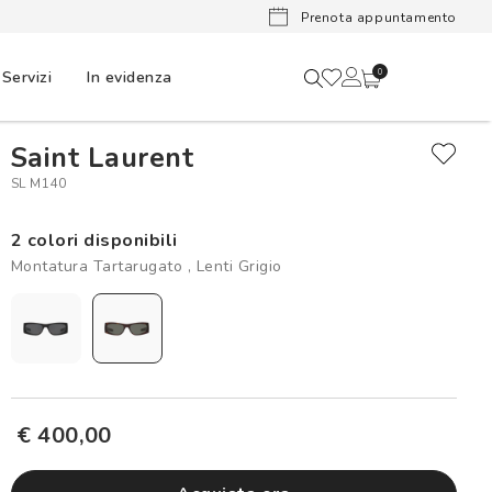
Lenti a cont
Prenota appuntamento
Servizi
In evidenza
0
Saint Laurent
SL M140
2 colori disponibili
Montatura Tartarugato , Lenti Grigio
€ 400,00