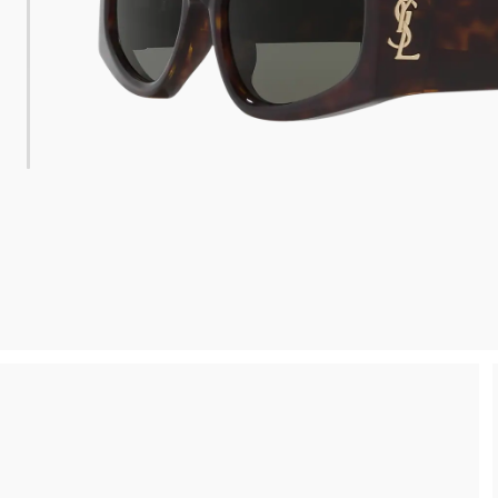
 consegna
Spedizione sicura e gratuita, senza spesa m