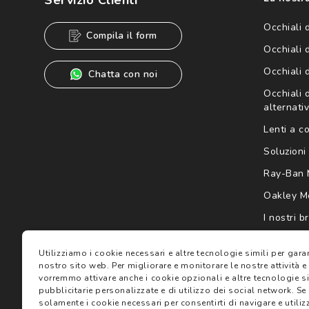
Informativa sulla privacy
per ulteriori informazioni).
Occhiali 
Compila il form
Occhiali 
Occhiali 
Chatta con noi
Occhiali d
alternativ
Lenti a c
Soluzioni 
Ray-Ban 
Oakley M
I nostri b
Gift card
Utilizziamo i cookie necessari e altre tecnologie simili per gar
nostro sito web.
Per migliorare e monitorare le nostre attività e
vorremmo attivare anche i cookie opzionali e altre tecnologie sim
pubblicitarie personalizzate e di utilizzo dei social network.
Se 
solamente i cookie necessari per consentirti di navigare e utilizz