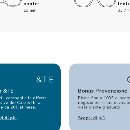
ponte:
lente
18 mm
33.7 
b &TE
Bonus Prevenzione
i i vantaggi e le offerte
Ricevi fino a 100€ di scon
sive del Club &TE, a
negozio per il tuo occhial
re da 20€ al mese.
vista o sole graduato.
ri di più
Scopri di più