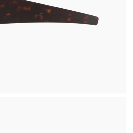
inima
Ritiro in negozio disponibile