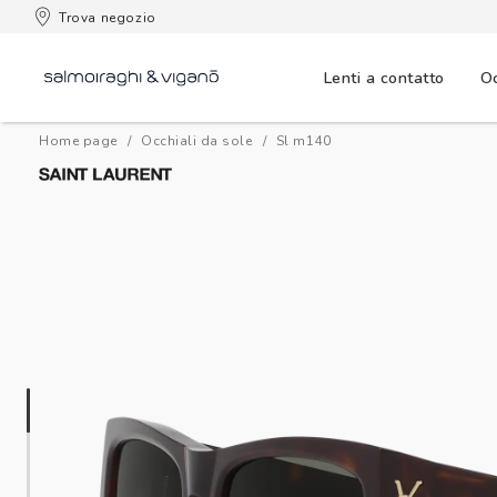
 consegna
Trova negozio
Lenti a contatto
Oc
Home page
Occhiali da sole
sl m140