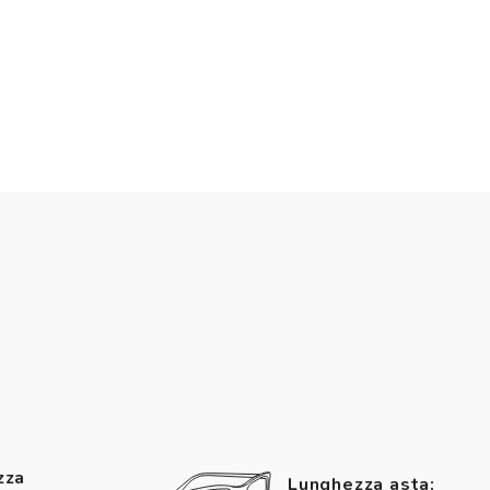
zza
Lunghezza asta: