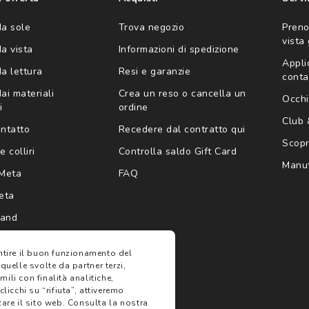
da sole
Trova negozio
Preno
vista
da vista
Informazioni di spedizione
Appli
da lettura
Resi e garanzie
conta
ai materiali
Crea un reso o cancella un
Occhi
i
ordine
Club
ontatto
Recedere dal contratto qui
Scopri
e colliri
Controlla saldo Gift Card
Manut
Meta
FAQ
eta
rand
antire il buon funzionamento del
 quelle svolte da partner terzi,
ili con finalità analitiche,
clicchi su “rifiuta”, attiveremo
are il sito web.
Consulta la nostra