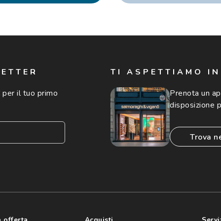
LETTER
TI ASPETTIAMO I
 per il tuo primo
Prenota un a
disposizione p
trova n
consento all'utilizzo
'invio di offerte
ario (consultare
 offerta
Acquisti
Servi