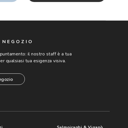
N NEGOZIO
ppuntamento:
il nostro staff è a tua
er qualsiasi tua esigenza visiva.
egozio
zi
Salmoiraghi & Viganò