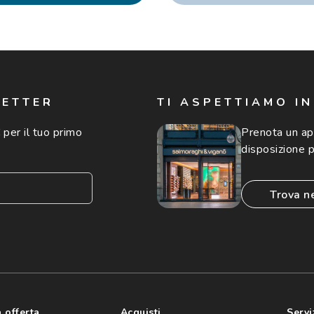
LETTER
TI ASPETTIAMO I
 per il tuo primo
Prenota un a
disposizione p
trova n
consento all'utilizzo
'invio di offerte
ario (consultare
 offerta
Acquisti
Servi