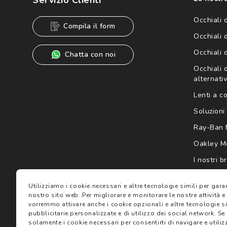
Informativa sulla privacy
per ulteriori informazioni).
Occhiali 
Compila il form
Occhiali 
Occhiali 
Chatta con noi
Occhiali d
alternativ
Lenti a c
Soluzioni 
Ray-Ban 
Oakley M
I nostri b
Gift card
Utilizziamo i cookie necessari e altre tecnologie simili per gar
nostro sito web.
Per migliorare e monitorare le nostre attività e
vorremmo attivare anche i cookie opzionali e altre tecnologie sim
pubblicitarie personalizzate e di utilizzo dei social network.
Se 
solamente i cookie necessari per consentirti di navigare e utilizz