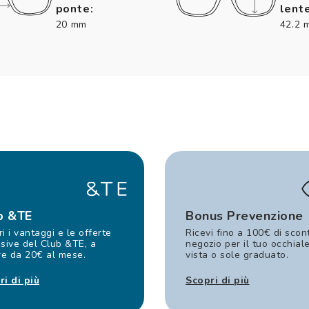
ponte:
lente
20 mm
42.2 
b &TE
Bonus Prevenzione
i i vantaggi e le offerte
Ricevi fino a 100€ di scon
sive del Club &TE, a
negozio per il tuo occhial
re da 20€ al mese.
vista o sole graduato.
ri di più
Scopri di più