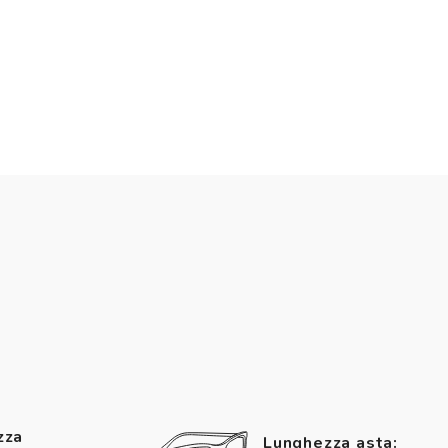
zza
Lunghezza asta: