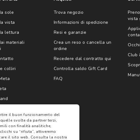
da sole
Trova negozio
Preno
vista
da vista
Informazioni di spedizione
Appli
da lettura
Resi e garanzie
conta
ai materiali
Crea un reso o cancella un
Occhi
i
ordine
Club
ontatto
Recedere dal contratto qui
Scopri
e colliri
Controlla saldo Gift Card
Manut
Meta
FAQ
eta
rand
antire il buon funzionamento del
 quelle svolte da partner terzi,
ili con finalità analitiche,
clicchi su “rifiuta”, attiveremo
are il sito web.
Consulta la nostra