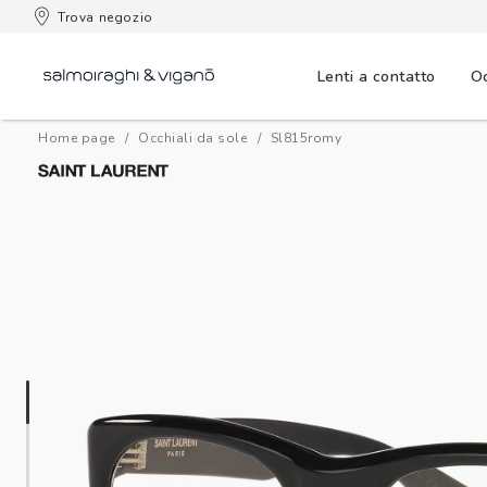
 consegna
Trova negozio
Lenti a contatto
Oc
Home page
Occhiali da sole
sl815romy