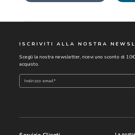
ISCRIVITI ALLA NOSTRA NEWS
Scegli la nostra newsletter, ricevi uno sconto di 10€
acquisto.
Indirizzo email*
Iscriviti
Cliccando su "Iscriviti", confermo di avere più di 16 anni e ac
dei miei Dati Personali da parte di Luxottica Group S.p.A. per l
speciali, novità ed altre comunicazioni di carattere pubblicit
Servizio Clienti
La nostra