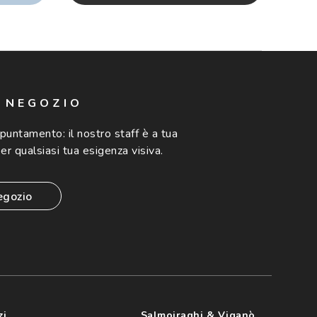
N NEGOZIO
ppuntamento:
il nostro staff è a tua
er qualsiasi tua esigenza visiva.
egozio
zi
Salmoiraghi & Viganò