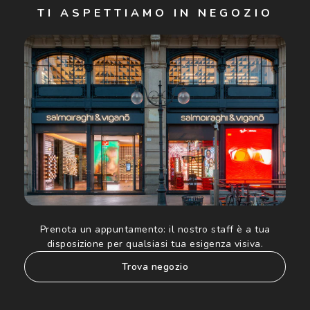
TI ASPETTIAMO IN NEGOZIO
Cliccando su "Iscriviti", confermo di avere più di 16 anni e
acconsento all'utilizzo dei miei Dati Personali da parte di
Luxottica Group S.p.A. per l'invio di offerte speciali, novità
ed altre comunicazioni di carattere pubblicitario (consultare
Informativa sulla privacy
per ulteriori informazioni).
Prenota un appuntamento:
il nostro staff è a tua
disposizione per qualsiasi tua esigenza visiva.
trova negozio