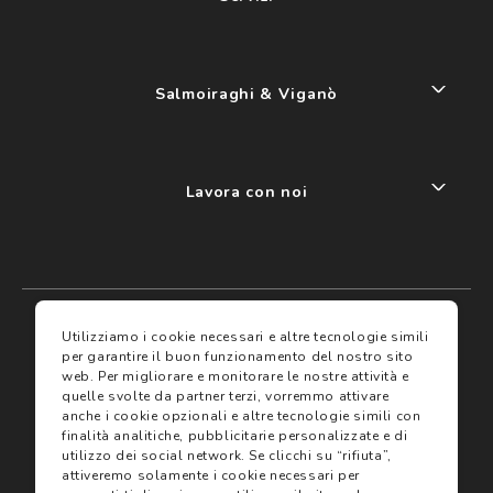
Salmoiraghi & Viganò
Lavora con noi
My account
I miei preferiti
Utilizziamo i cookie necessari e altre tecnologie simili
per garantire il buon funzionamento del nostro sito
web.
Per migliorare e monitorare le nostre attività e
Assicurazioni
quelle svolte da partner terzi, vorremmo attivare
anche i cookie opzionali e altre tecnologie simili con
finalità analitiche, pubblicitarie personalizzate e di
Termini e condizioni
Servizi
utilizzo dei social network.
Se clicchi su “rifiuta”,
Termini di vendita
attiveremo solamente i cookie necessari per
Avvertenze e informazioni di sicurezza sui prodotti