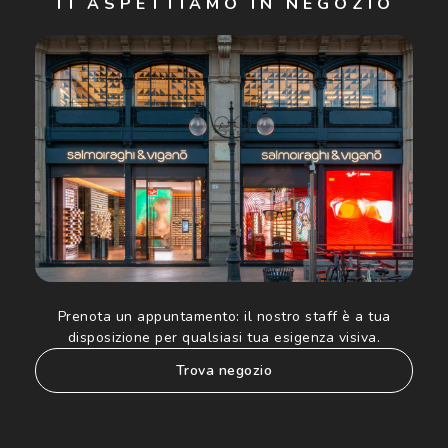
TI ASPETTIAMO IN NEGOZIO
Cliccando su "Iscriviti", confermo di avere più di 16 anni e
acconsento all'utilizzo dei miei Dati Personali da parte di
Luxottica Group S.p.A. per l'invio di offerte speciali, novità
ed altre comunicazioni di carattere pubblicitario (consultare
Informativa sulla privacy
per ulteriori informazioni).
Prenota un appuntamento:
il nostro staff è a tua
disposizione per qualsiasi tua esigenza visiva.
trova negozio