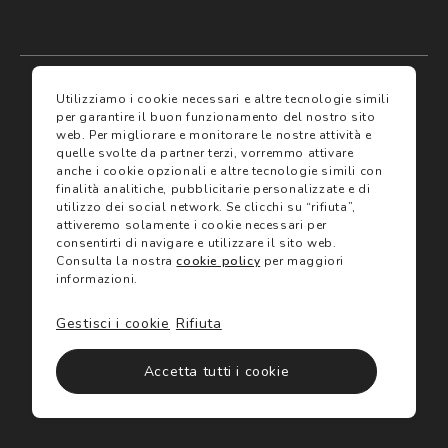
My account
I miei preferiti
Utilizziamo i cookie necessari e altre tecnologie simili
per garantire il buon funzionamento del nostro sito
web.
Per migliorare e monitorare le nostre attività e
Assicurazioni
quelle svolte da partner terzi, vorremmo attivare
anche i cookie opzionali e altre tecnologie simili con
finalità analitiche, pubblicitarie personalizzate e di
Termini e condizioni
Servizi
utilizzo dei social network.
Se clicchi su “rifiuta”,
Termini di vendita
attiveremo solamente i cookie necessari per
Avvertenze e informazioni di sicurezza sui prodotti
consentirti di navigare e utilizzare il sito web.
Informativa sulla Privacy
Consulta la nostra
cookie policy
per maggiori
Trova negozio
Utilizzo dei cookie
informazioni.
Site map
Gift Card
Gestisci i cookie
Rifiuta
©2024 Salmoiraghi & Viganò All Rights Reserved
Accetta tutti i cookie