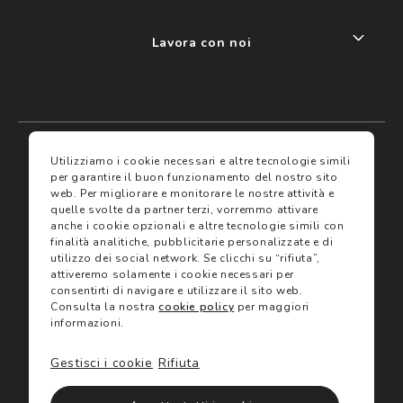
Lavora con noi
My account
I miei preferiti
Utilizziamo i cookie necessari e altre tecnologie simili
per garantire il buon funzionamento del nostro sito
web.
Per migliorare e monitorare le nostre attività e
Assicurazioni
quelle svolte da partner terzi, vorremmo attivare
anche i cookie opzionali e altre tecnologie simili con
finalità analitiche, pubblicitarie personalizzate e di
Termini e condizioni
Servizi
utilizzo dei social network.
Se clicchi su “rifiuta”,
Termini di vendita
attiveremo solamente i cookie necessari per
Avvertenze e informazioni di sicurezza sui prodotti
consentirti di navigare e utilizzare il sito web.
Informativa sulla Privacy
Consulta la nostra
cookie policy
per maggiori
Trova negozio
Utilizzo dei cookie
informazioni.
Site map
Gift Card
Gestisci i cookie
Rifiuta
©2024 Salmoiraghi & Viganò All Rights Reserved