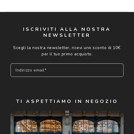
ISCRIVITI ALLA NOSTRA
NEWSLETTER
Scegli la nostra newsletter, ricevi uno sconto di 10€
per il tuo primo acquisto.
Indirizzo email*
Iscriviti
TI ASPETTIAMO IN NEGOZIO
Cliccando su "Iscriviti", confermo di avere più di 16 anni e
acconsento all'utilizzo dei miei Dati Personali da parte di
Luxottica Group S.p.A. per l'invio di offerte speciali, novità
ed altre comunicazioni di carattere pubblicitario (consultare
Informativa sulla privacy
per ulteriori informazioni).