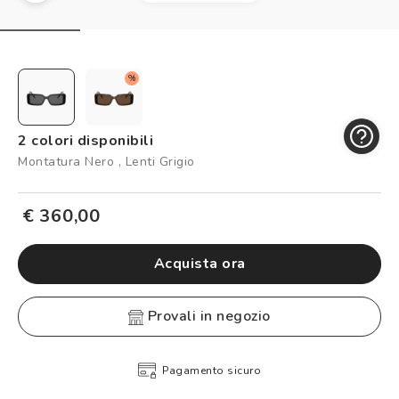
Controllo visivo
Prenota un test della vista gratuito
Carta fedeltà
%
Logout
2 colori disponibili
Montatura Nero , Lenti Grigio
€ 360,00
Acquista ora
provali in negozio
Pagamento sicuro