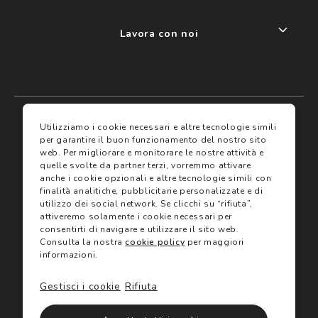
Lavora con noi
My account
I miei preferiti
Utilizziamo i cookie necessari e altre tecnologie simili
per garantire il buon funzionamento del nostro sito
web.
Per migliorare e monitorare le nostre attività e
Assicurazioni
quelle svolte da partner terzi, vorremmo attivare
anche i cookie opzionali e altre tecnologie simili con
finalità analitiche, pubblicitarie personalizzate e di
Termini e condizioni
Servizi
utilizzo dei social network.
Se clicchi su “rifiuta”,
Termini di vendita
attiveremo solamente i cookie necessari per
Avvertenze e informazioni di sicurezza sui prodotti
consentirti di navigare e utilizzare il sito web.
Informativa sulla Privacy
Consulta la nostra
cookie policy
per maggiori
Trova negozio
Utilizzo dei cookie
informazioni.
Site map
Gift Card
Gestisci i cookie
Rifiuta
©2024 Salmoiraghi & Viganò All Rights Reserved