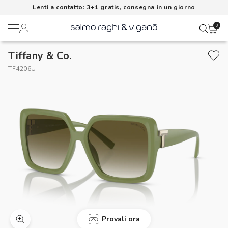
Lenti a contatto: 3+1 gratis, consegna in un giorno
0
Tiffany & Co.
Ciao,
Lenti a contatto
TF4206U
Il mio profilo
Occhiali da vista
Rubrica indirizzi
Occhiali da sole
Metodi di pagamento
AI Glasses
I miei ordini
Brand
Acquisto periodico
In evidenza
Provali ora