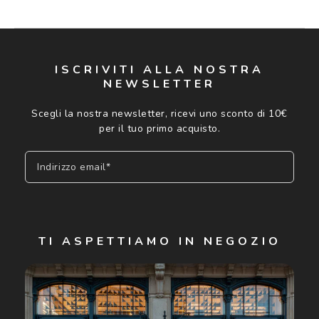
ISCRIVITI ALLA NOSTRA
NEWSLETTER
Scegli la nostra newsletter, ricevi uno sconto di 10€
per il tuo primo acquisto.
Indirizzo email*
Iscriviti
TI ASPETTIAMO IN NEGOZIO
Cliccando su "Iscriviti", confermo di avere più di 16 anni e
acconsento all'utilizzo dei miei Dati Personali da parte di
Luxottica Group S.p.A. per l'invio di offerte speciali, novità
ed altre comunicazioni di carattere pubblicitario (consultare
Informativa sulla privacy
per ulteriori informazioni).