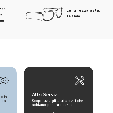
zza
Lunghezza asta:
:
140 mm
mm
Altri Servizi
to in
e da
Scopri tutti gli altri servizi che
abbiamo pensato per te.