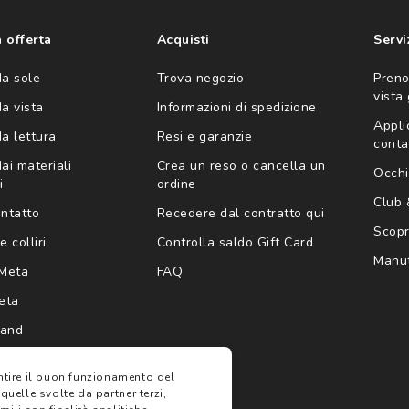
'invio di offerte
ario (consultare
 offerta
Acquisti
Servi
da sole
Trova negozio
Preno
vista
da vista
Informazioni di spedizione
Appli
da lettura
Resi e garanzie
conta
ai materiali
Crea un reso o cancella un
Occhi
i
ordine
Club
ontatto
Recedere dal contratto qui
Scopri
e colliri
Controlla saldo Gift Card
Manut
Meta
FAQ
eta
rand
antire il buon funzionamento del
 quelle svolte da partner terzi,