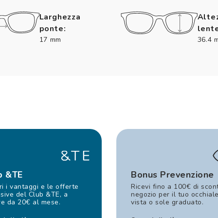
Larghezza
Alte
ponte:
lente
17 mm
36.4 
b &TE
Bonus Prevenzione
i i vantaggi e le offerte
Ricevi fino a 100€ di scon
sive del Club &TE, a
negozio per il tuo occhial
re da 20€ al mese.
vista o sole graduato.