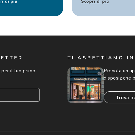
ri di più
Scopri di più
LETTER
TI ASPETTIAMO I
 per il tuo primo
Prenota un a
disposizione p
trova n
consento all'utilizzo