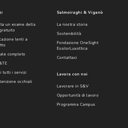
zi
Salmoiraghi & Viganò
ta un esame della
La nostra storia
 gratuito
Sostenibilità
cazione lenti a
Fondazione OneSight
tto
EssilorLuxottica
ale completo
Contattaci
 &TE
 tutti i servizi
Lavora con noi
enzione occhiali
Lavorare in S&V
Opportunità di lavoro
Programma Campus