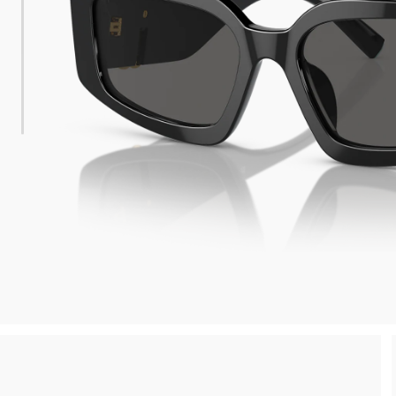
 consegna
Spedizione sicura e gratuita, senza spesa m