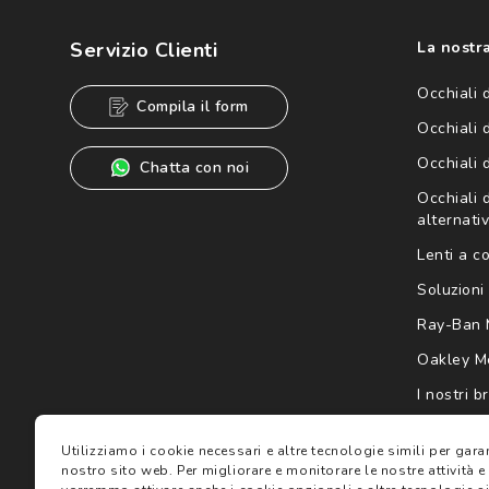
dei miei Dati Personali da parte di Luxottica Group S.p.A. per l
speciali, novità ed altre comunicazioni di carattere pubblicit
Servizio Clienti
La nostra
Informativa sulla privacy
per ulteriori informazioni).
Occhiali 
Compila il form
Occhiali 
Occhiali 
Chatta con noi
Occhiali d
alternativ
Lenti a c
Soluzioni 
Ray-Ban 
Oakley M
I nostri b
Gift card
Utilizziamo i cookie necessari e altre tecnologie simili per gar
nostro sito web.
Per migliorare e monitorare le nostre attività e