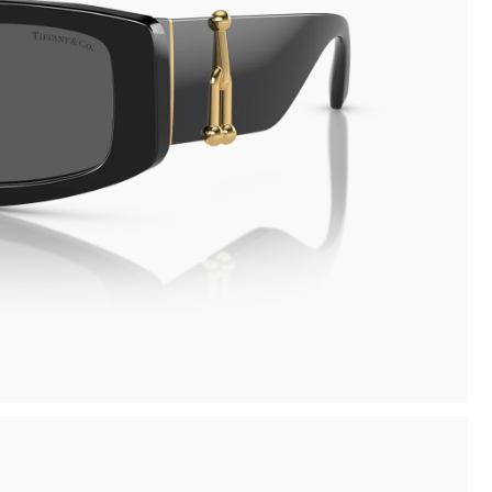
inima
Ritiro in negozio disponibile