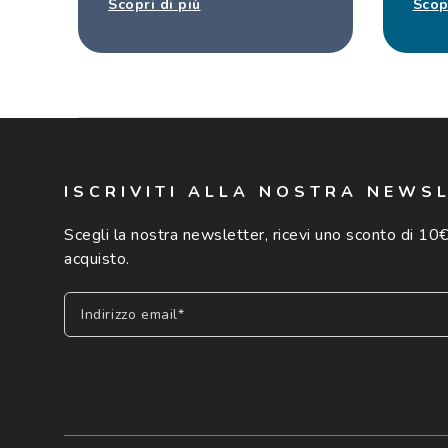
Scopri di più
Scop
ISCRIVITI ALLA NOSTRA NEWS
Scegli la nostra newsletter, ricevi uno sconto di 10€
acquisto.
Indirizzo email*
Iscriviti
Cliccando su "Iscriviti", confermo di avere più di 16 anni e ac