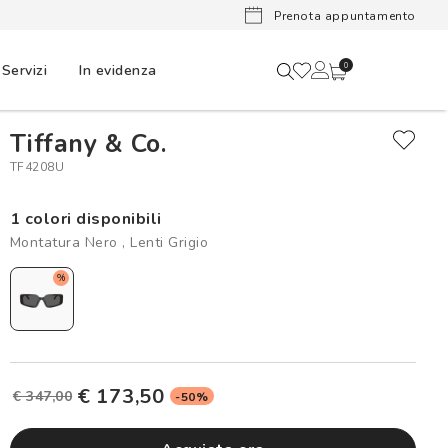
Lenti a cont
Prenota appuntamento
Servizi
In evidenza
0
Tiffany & Co.
TF4208U
1 colori disponibili
Montatura Nero , Lenti Grigio
%
€ 173,50
€ 347,00
-50%