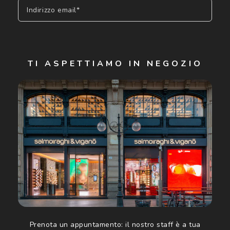
Indirizzo email*
Iscriviti
TI ASPETTIAMO IN NEGOZIO
Cliccando su "Iscriviti", confermo di avere più di 16 anni e
acconsento all'utilizzo dei miei Dati Personali da parte di
Luxottica Group S.p.A. per l'invio di offerte speciali, novità
ed altre comunicazioni di carattere pubblicitario (consultare
Informativa sulla privacy
per ulteriori informazioni).
Prenota un appuntamento:
il nostro staff è a tua