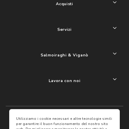
Acquisti
Servizi
Salmoiraghi & Viganò
Lavora con noi
My account
I miei preferiti
Utilizziamo i cookie necessari e altre tecnologie simili
per garantire il buon funzionamento del nostro sito