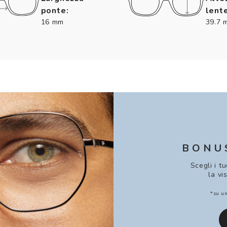
ponte:
lente
16 mm
39.7 
BONU
Scegli i t
la vi
*su un