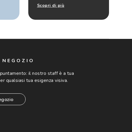
Scopri di più
N NEGOZIO
ppuntamento:
il nostro staff è a tua
er qualsiasi tua esigenza visiva.
egozio