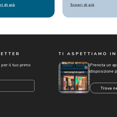
ri di più
Scopri di più
LETTER
TI ASPETTIAMO I
 per il tuo primo
Prenota un a
disposizione p
trova n