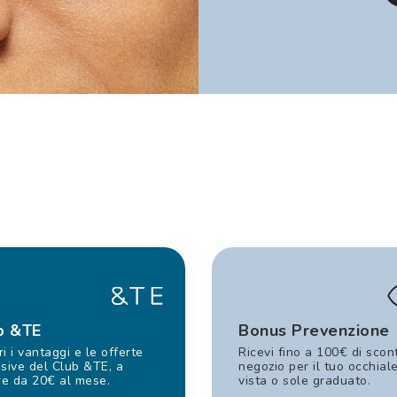
b &TE
Bonus Prevenzione
i i vantaggi e le offerte
Ricevi fino a 100€ di scon
sive del Club &TE, a
negozio per il tuo occhial
re da 20€ al mese.
vista o sole graduato.