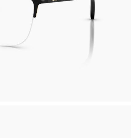
inima
Compra la tua montatura, ritirala in negozio