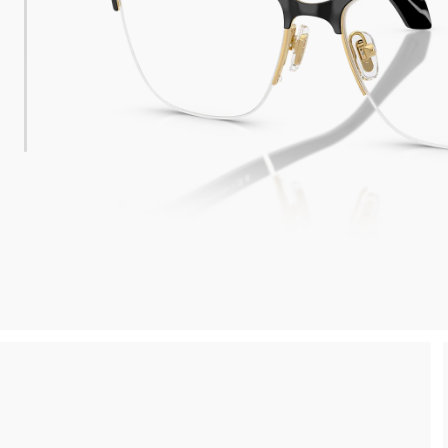
 consegna
Spedizione sicura e gratuita, senza spesa m