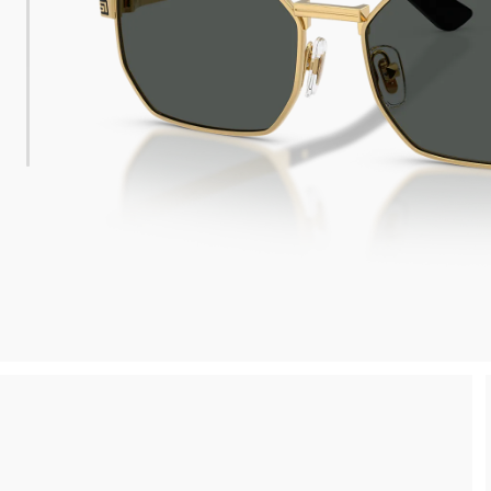
 consegna
Spedizione sicura e gratuita, senza spesa m