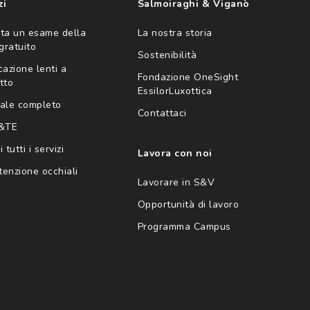
zi
Salmoiraghi & Viganò
ta un esame della
La nostra storia
 gratuito
Sostenibilità
cazione lenti a
Fondazione OneSight
tto
EssilorLuxottica
ale completo
Contattaci
 &TE
 tutti i servizi
Lavora con noi
enzione occhiali
Lavorare in S&V
Opportunità di lavoro
Programma Campus