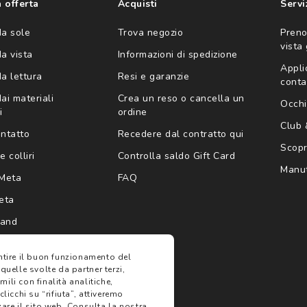
 offerta
Acquisti
Servi
da sole
Trova negozio
Preno
vista
da vista
Informazioni di spedizione
Appli
da lettura
Resi e garanzie
conta
ai materiali
Crea un reso o cancella un
Occhi
i
ordine
Club
ontatto
Recedere dal contratto qui
Scopri
e colliri
Controlla saldo Gift Card
Manut
Meta
FAQ
eta
rand
antire il buon funzionamento del
 quelle svolte da partner terzi,
ili con finalità analitiche,
clicchi su “rifiuta”, attiveremo
are il sito web.
Consulta la nostra