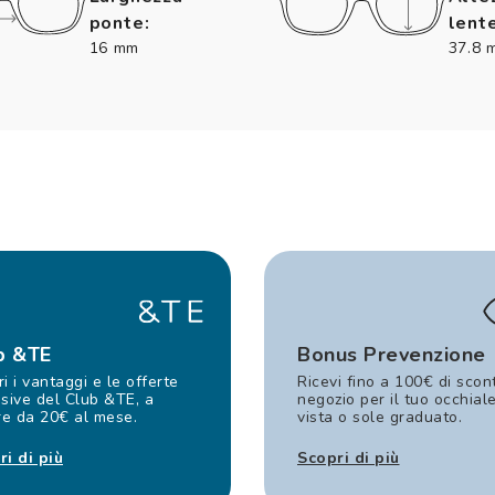
ponte:
lente
16 mm
37.8 
b &TE
Bonus Prevenzione
i i vantaggi e le offerte
Ricevi fino a 100€ di scon
sive del Club &TE, a
negozio per il tuo occhial
re da 20€ al mese.
vista o sole graduato.
ri di più
Scopri di più