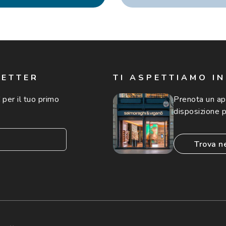
LETTER
TI ASPETTIAMO I
 per il tuo primo
Prenota un a
disposizione p
trova n
consento all'utilizzo
'invio di offerte
ario (consultare