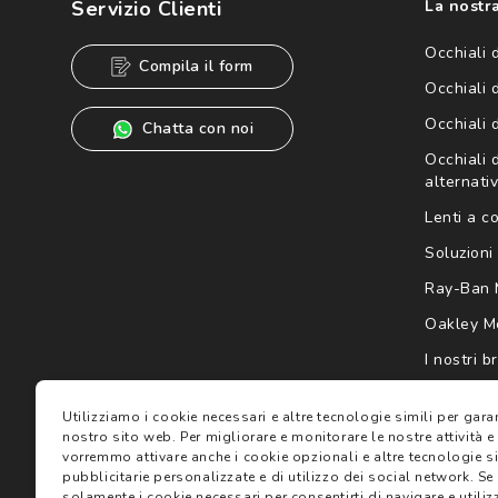
Servizio Clienti
La nostra
Informativa sulla privacy
per ulteriori informazioni).
Occhiali 
Compila il form
Occhiali 
Occhiali 
Chatta con noi
Occhiali d
alternativ
Lenti a c
Soluzioni 
Ray-Ban 
Oakley M
I nostri b
Gift card
Utilizziamo i cookie necessari e altre tecnologie simili per gar
nostro sito web.
Per migliorare e monitorare le nostre attività e
vorremmo attivare anche i cookie opzionali e altre tecnologie sim
pubblicitarie personalizzate e di utilizzo dei social network.
Se 
solamente i cookie necessari per consentirti di navigare e utilizz