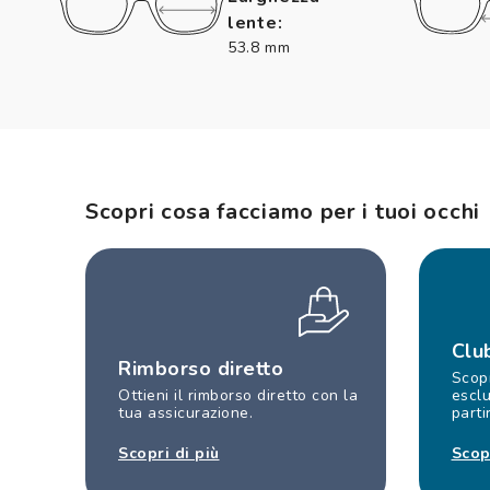
lente:
53.8 mm
Scopri cosa facciamo per i tuoi occhi
Clu
Rimborso diretto
Scopr
Ottieni il rimborso diretto con la
esclu
tua assicurazione.
parti
Scopri di più
Scop