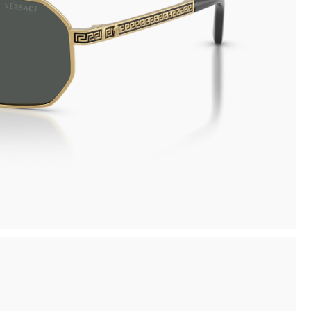
inima
Ritiro in negozio disponibile