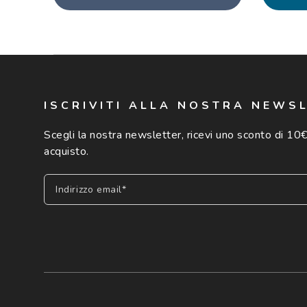
ISCRIVITI ALLA NOSTRA NEWS
Scegli la nostra newsletter, ricevi uno sconto di 10€
acquisto.
Indirizzo email*
Iscriviti
Cliccando su "Iscriviti", confermo di avere più di 16 anni e ac
dei miei Dati Personali da parte di Luxottica Group S.p.A. per l
speciali, novità ed altre comunicazioni di carattere pubblicit