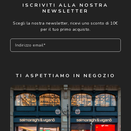
ISCRIVITI ALLA NOSTRA
NEWSLETTER
Scegli la nostra newsletter, ricevi uno sconto di 10€
per il tuo primo acquisto.
Indirizzo email*
Iscriviti
TI ASPETTIAMO IN NEGOZIO
Cliccando su "Iscriviti", confermo di avere più di 16 anni e
acconsento all'utilizzo dei miei Dati Personali da parte di
Luxottica Group S.p.A. per l'invio di offerte speciali, novità
ed altre comunicazioni di carattere pubblicitario (consultare
Informativa sulla privacy
per ulteriori informazioni).