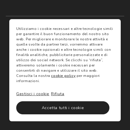
My account
I miei preferiti
Utilizziamo i cookie necessari e altre tecnologie simili
per garantire il buon funzionamento del nostro sito
web.
Per migliorare e monitorare le nostre attività e
Assicurazioni
quelle svolte da partner terzi, vorremmo attivare
anche i cookie opzionali e altre tecnologie simili con
finalità analitiche, pubblicitarie personalizzate e di
Termini e condizioni
Servizi
utilizzo dei social network.
Se clicchi su “rifiuta”,
Termini di vendita
attiveremo solamente i cookie necessari per
Avvertenze e informazioni di sicurezza sui prodotti
consentirti di navigare e utilizzare il sito web.
Informativa sulla Privacy
Consulta la nostra
cookie policy
per maggiori
Trova negozio
Utilizzo dei cookie
informazioni.
Site map
Gift Card
Gestisci i cookie
Rifiuta
©2024 Salmoiraghi & Viganò All Rights Reserved
Accetta tutti i cookie