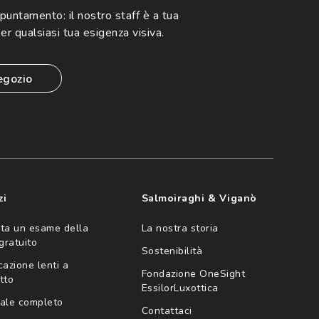
ppuntamento:
il nostro staff è a tua
er qualsiasi tua esigenza visiva.
egozio
zi
Salmoiraghi & Viganò
ta un esame della
La nostra storia
 gratuito
Sostenibilità
cazione lenti a
Fondazione OneSight
tto
EssilorLuxottica
ale completo
Contattaci