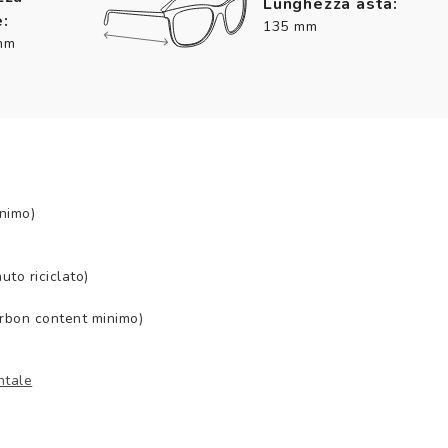
Lunghezza asta:
:
135 mm
mm
nimo)
to riciclato)
arbon content minimo)
ntale