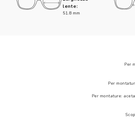
lente:
51.8 mm
Per 
Per montatur
Per montature: aceta
Scop