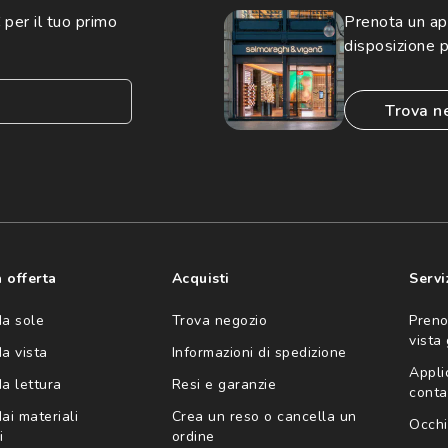
 per il tuo primo
Prenota un a
disposizione p
trova n
consento all'utilizzo
'invio di offerte
ario (consultare
 offerta
Acquisti
Servi
da sole
Trova negozio
Preno
vista
da vista
Informazioni di spedizione
Appli
da lettura
Resi e garanzie
conta
ai materiali
Crea un reso o cancella un
Occhi
i
ordine