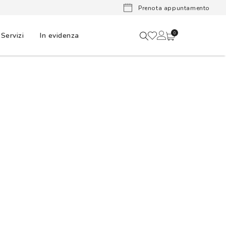
Lenti a cont
Prenota appuntamento
Servizi
In evidenza
0