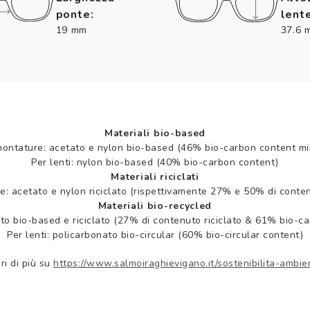
ponte:
lente
19 mm
37.6 
Materiali bio-based
montature: acetato e nylon bio-based (46% bio-carbon content mi
Per lenti: nylon bio-based (40% bio-carbon content)
Materiali riciclati
e: acetato e nylon riciclato (rispettivamente 27% e 50% di contenu
Materiali bio-recycled
to bio-based e riciclato (27% di contenuto riciclato & 61% bio-c
Per lenti: policarbonato bio-circular (60% bio-circular content)
ri di più su
https://www.salmoiraghievigano.it/sostenibilita-ambie