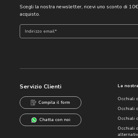
Scegli la nostra newsletter, ricevi uno sconto di 10€
acquisto.
Indirizzo email*
Iscriviti
Cliccando su "Iscriviti", confermo di avere più di 16 anni e ac
dei miei Dati Personali da parte di Luxottica Group S.p.A. per l
speciali, novità ed altre comunicazioni di carattere pubblicit
Servizio Clienti
La nostra
Informativa sulla privacy
per ulteriori informazioni).
Occhiali 
Compila il form
Occhiali 
Occhiali 
Chatta con noi
Occhiali d
alternativ