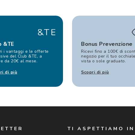
b &TE
Bonus Prevenzione
i i vantaggi e le offerte
Ricevi fino a 100€ di scon
sive del Club &TE, a
negozio per il tuo occhial
re da 20€ al mese.
vista o sole graduato.
ri di più
Scopri di più
LETTER
TI ASPETTIAMO I