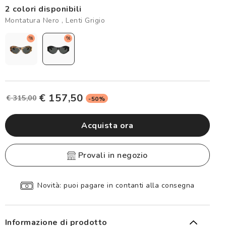
2 colori disponibili
Montatura Nero , Lenti Grigio
%
%
€ 157,50
€ 315,00
-50%
Acquista ora
provali in negozio
Spedizione sicura e gratuita, senza spesa minima
Informazione di prodotto