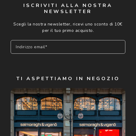
ISCRIVITI ALLA NOSTRA
NEWSLETTER
Scegli la nostra newsletter, ricevi uno sconto di 10€
per il tuo primo acquisto.
Indirizzo email*
Iscriviti
TI ASPETTIAMO IN NEGOZIO
Cliccando su "Iscriviti", confermo di avere più di 16 anni e
acconsento all'utilizzo dei miei Dati Personali da parte di
Luxottica Group S.p.A. per l'invio di offerte speciali, novità
ed altre comunicazioni di carattere pubblicitario (consultare
Informativa sulla privacy
per ulteriori informazioni).