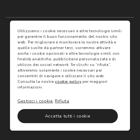
My account
I miei preferiti
Utilizziamo i cookie necessari e altre tecnologie simili
per garantire il buon funzionamento del nostro sito
web.
Per migliorare e monitorare le nostre attività e
Assicurazioni
quelle svolte da partner terzi, vorremmo attivare
anche i cookie opzionali e altre tecnologie simili con
finalità analitiche, pubblicitarie personalizzate e di
Termini e condizioni
Servizi
utilizzo dei social network.
Se clicchi su “rifiuta”,
Termini di vendita
attiveremo solamente i cookie necessari per
Avvertenze e informazioni di sicurezza sui prodotti
consentirti di navigare e utilizzare il sito web.
Informativa sulla Privacy
Consulta la nostra
cookie policy
per maggiori
Trova negozio
Utilizzo dei cookie
informazioni.
Site map
Gift Card
Gestisci i cookie
Rifiuta
©2024 Salmoiraghi & Viganò All Rights Reserved
Accetta tutti i cookie