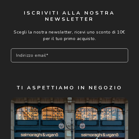
ISCRIVITI ALLA NOSTRA
NEWSLETTER
Scegli la nostra newsletter, ricevi uno sconto di 10€
per il tuo primo acquisto.
Indirizzo email*
Iscriviti
TI ASPETTIAMO IN NEGOZIO
Cliccando su "Iscriviti", confermo di avere più di 16 anni e
acconsento all'utilizzo dei miei Dati Personali da parte di
Luxottica Group S.p.A. per l'invio di offerte speciali, novità
ed altre comunicazioni di carattere pubblicitario (consultare
Informativa sulla privacy
per ulteriori informazioni).