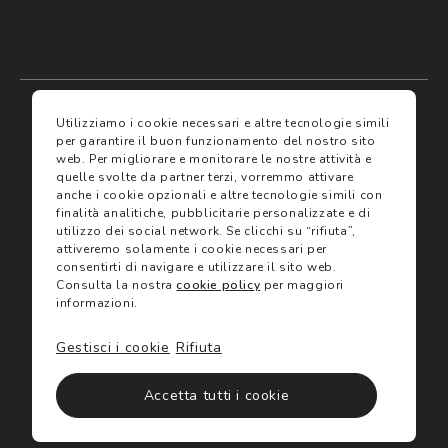
My account
I miei preferiti
Utilizziamo i cookie necessari e altre tecnologie simili
per garantire il buon funzionamento del nostro sito
web.
Per migliorare e monitorare le nostre attività e
Assicurazioni
quelle svolte da partner terzi, vorremmo attivare
anche i cookie opzionali e altre tecnologie simili con
finalità analitiche, pubblicitarie personalizzate e di
Termini e condizioni
Servizi
utilizzo dei social network.
Se clicchi su “rifiuta”,
Termini di vendita
attiveremo solamente i cookie necessari per
Avvertenze e informazioni di sicurezza sui prodotti
consentirti di navigare e utilizzare il sito web.
Informativa sulla Privacy
Consulta la nostra
cookie policy
per maggiori
Trova negozio
Utilizzo dei cookie
informazioni.
Site map
Gift Card
Gestisci i cookie
Rifiuta
©2024 Salmoiraghi & Viganò All Rights Reserved
Accetta tutti i cookie