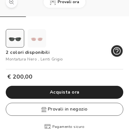
Provali ora
Controllo visivo
Prenota un test della vista gratuito
Carta fedeltà
Logout
2 colori disponibili
Montatura Nero , Lenti Grigio
€ 200,00
Acquista ora
provali in negozio
Pagamento sicuro