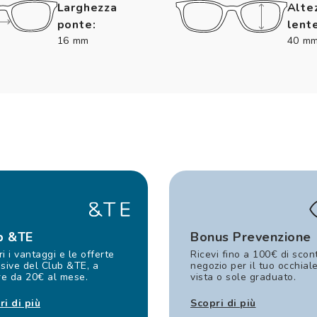
Larghezza
Alte
ponte:
lente
16 mm
40 m
b &TE
Bonus Prevenzione
i i vantaggi e le offerte
Ricevi fino a 100€ di scon
sive del Club &TE, a
negozio per il tuo occhial
re da 20€ al mese.
vista o sole graduato.
ri di più
Scopri di più