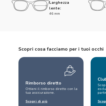
Larghezza
lente:
46 mm
Scopri cosa facciamo per i tuoi occhi
Clu
Rimborso diretto
Scopr
Ottieni il rimborso diretto con la
esclu
tua assicurazione.
parti
Scopri di più
Scop