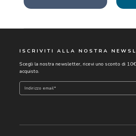
ISCRIVITI ALLA NOSTRA NEWS
Scegli la nostra newsletter, ricevi uno sconto di 10€
acquisto.
Indirizzo email*
Iscriviti
Cliccando su "Iscriviti", confermo di avere più di 16 anni e ac
dei miei Dati Personali da parte di Luxottica Group S.p.A. per l