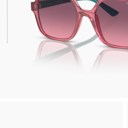
 consegna
Spedizione sicura e gratuita, senza spesa m