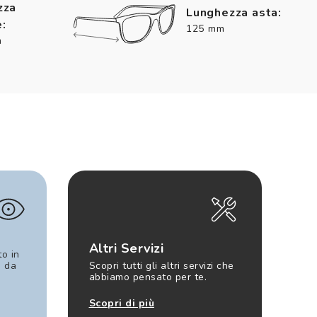
zza
Lunghezza asta:
:
125 mm
m
Altri Servizi
to in
e da
Scopri tutti gli altri servizi che
abbiamo pensato per te.
Scopri di più