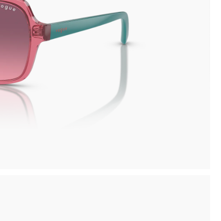
inima
Ritiro in negozio disponibile