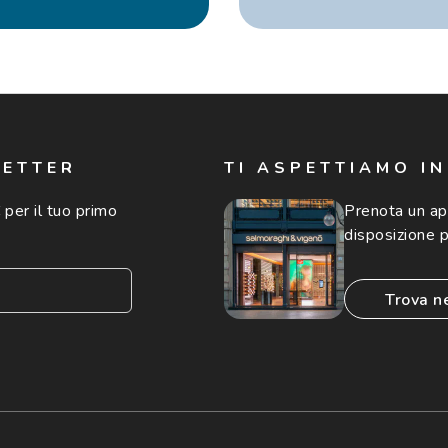
LETTER
TI ASPETTIAMO I
 per il tuo primo
Prenota un a
disposizione p
trova n
consento all'utilizzo
'invio di offerte