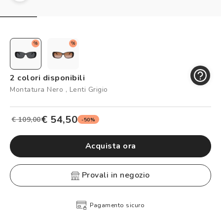
Controllo visivo
Prenota un test della vista gratuito
Carta fedeltà
%
%
Logout
2 colori disponibili
Montatura Nero , Lenti Grigio
€ 54,50
€ 109,00
-50%
Acquista ora
provali in negozio
Pagamento sicuro