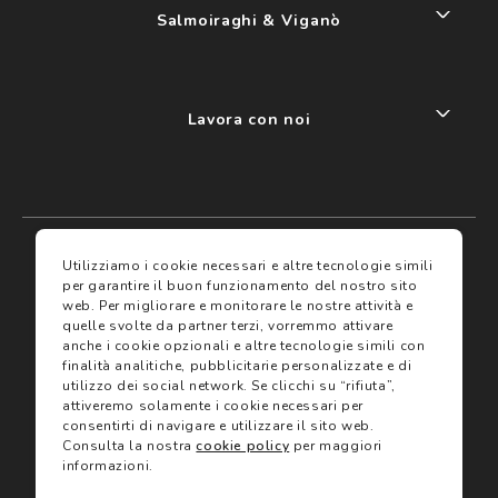
Salmoiraghi & Viganò
Lavora con noi
My account
I miei preferiti
Utilizziamo i cookie necessari e altre tecnologie simili
per garantire il buon funzionamento del nostro sito
web.
Per migliorare e monitorare le nostre attività e
Assicurazioni
quelle svolte da partner terzi, vorremmo attivare
anche i cookie opzionali e altre tecnologie simili con
finalità analitiche, pubblicitarie personalizzate e di
Termini e condizioni
Servizi
utilizzo dei social network.
Se clicchi su “rifiuta”,
Termini di vendita
attiveremo solamente i cookie necessari per
Avvertenze e informazioni di sicurezza sui prodotti
consentirti di navigare e utilizzare il sito web.
Informativa sulla Privacy
Consulta la nostra
cookie policy
per maggiori
Trova negozio
Utilizzo dei cookie
informazioni.
Site map