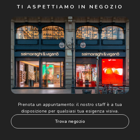
TI ASPETTIAMO IN NEGOZIO
Cliccando su "Iscriviti", confermo di avere più di 16 anni e
acconsento all'utilizzo dei miei Dati Personali da parte di
Luxottica Group S.p.A. per l'invio di offerte speciali, novità
ed altre comunicazioni di carattere pubblicitario (consultare
Informativa sulla privacy
per ulteriori informazioni).
Prenota un appuntamento:
il nostro staff è a tua
disposizione per qualsiasi tua esigenza visiva.
trova negozio