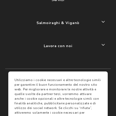
Salmoiraghi & Viganò
Lavora con noi
My account
I miei preferiti
Utilizziamo i cookie necessari e altre tecnologie simili
per garantire il buon funzionamento del nostro sito
web.
Per migliorare e monitorare le nostre attività e
Assicurazioni
quelle svolte da partner terzi, vorremmo attivare
anche i cookie opzionali e altre tecnologie simili con
finalità analitiche, pubblicitarie personalizzate e di
Termini e condizioni
Servizi
utilizzo dei social network.
Se clicchi su “rifiuta”,
Termini di vendita
attiveremo solamente i cookie necessari per
Avvertenze e informazioni di sicurezza sui prodotti