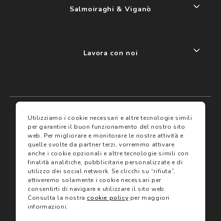
Salmoiraghi & Viganò
Lavora con noi
My account
I miei preferiti
Utilizziamo i cookie necessari e altre tecnologie simili
per garantire il buon funzionamento del nostro sito
web.
Per migliorare e monitorare le nostre attività e
Assicurazioni
quelle svolte da partner terzi, vorremmo attivare
anche i cookie opzionali e altre tecnologie simili con
finalità analitiche, pubblicitarie personalizzate e di
Termini e condizioni
Servizi
utilizzo dei social network.
Se clicchi su “rifiuta”,
Termini di vendita
attiveremo solamente i cookie necessari per
Avvertenze e informazioni di sicurezza sui prodotti
consentirti di navigare e utilizzare il sito web.
Informativa sulla Privacy
Consulta la nostra
cookie policy
per maggiori
Trova negozio
Utilizzo dei cookie
informazioni.
Site map