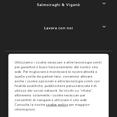
Salmoiraghi & Viganò
Lavora con noi
My account
I miei preferiti
Utilizziamo i cookie necessari e altre tecnologie simili
per garantire il buon funzionamento del nostro sito
web.
Per migliorare e monitorare le nostre attività e
Assicurazioni
quelle svolte da partner terzi, vorremmo attivare
anche i cookie opzionali e altre tecnologie simili con
finalità analitiche, pubblicitarie personalizzate e di
Termini e condizioni
Servizi
utilizzo dei social network.
Se clicchi su “rifiuta”,
Termini di vendita
attiveremo solamente i cookie necessari per
Avvertenze e informazioni di sicurezza sui prodotti
consentirti di navigare e utilizzare il sito web.
Informativa sulla Privacy
Consulta la nostra
cookie policy
per maggiori
Trova negozio
Utilizzo dei cookie
informazioni.
Site map