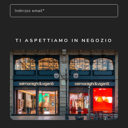
Indirizzo email*
Iscriviti
TI ASPETTIAMO IN NEGOZIO
Cliccando su "Iscriviti", confermo di avere più di 16 anni e
acconsento all'utilizzo dei miei Dati Personali da parte di
Luxottica Group S.p.A. per l'invio di offerte speciali, novità
ed altre comunicazioni di carattere pubblicitario (consultare
Informativa sulla privacy
per ulteriori informazioni).