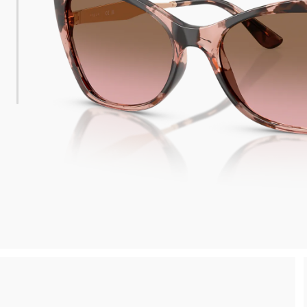
a e gratuita, senza spesa minima
Ritiro in ne