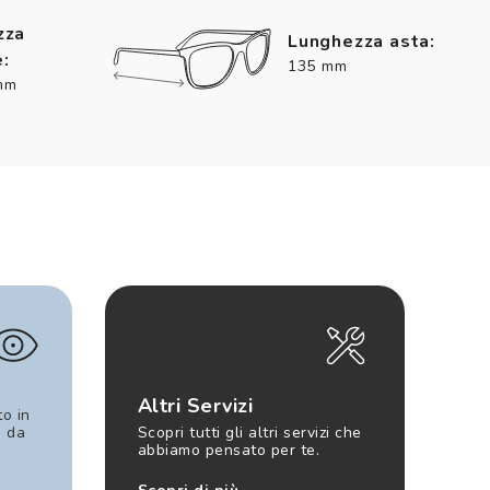
zza
Lunghezza asta:
:
135 mm
mm
Altri Servizi
to in
e da
Scopri tutti gli altri servizi che
abbiamo pensato per te.