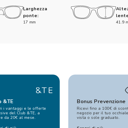
Larghezza
Alte
ponte:
lente
17 mm
41.9 
b &TE
Bonus Prevenzione
i i vantaggi e le offerte
Ricevi fino a 100€ di scon
sive del Club &TE, a
negozio per il tuo occhial
re da 20€ al mese.
vista o sole graduato.