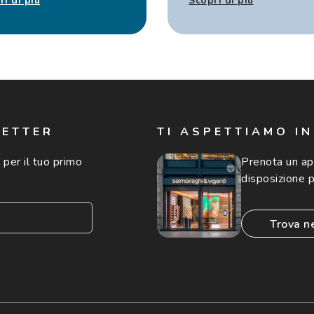
ri di più
Scopri di più
LETTER
TI ASPETTIAMO I
 per il tuo primo
Prenota un a
disposizione p
trova n
consento all'utilizzo