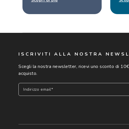
Scopri di più
Scop
ISCRIVITI ALLA NOSTRA NEWS
Scegli la nostra newsletter, ricevi uno sconto di 10€
acquisto.
Indirizzo email*
Iscriviti
Cliccando su "Iscriviti", confermo di avere più di 16 anni e ac