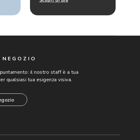
Scopri di più
N NEGOZIO
ppuntamento:
il nostro staff è a tua
er qualsiasi tua esigenza visiva.
egozio