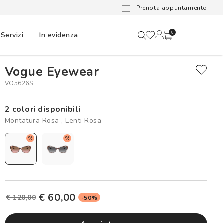
Lenti a cont
Prenota appuntamento
Servizi
In evidenza
0
Vogue Eyewear
VO5626S
2 colori disponibili
Montatura Rosa , Lenti Rosa
%
%
€ 60,00
€ 120,00
-50%