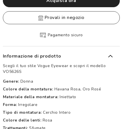
Acquista ora
provali in negozio
curo
Reso gratuito entro 30 g
Informazione di prodotto
Scegli il tuo stile Vogue Eyewear e scopri il modello
VO5626S
Genere:
Donna
Colore della montatura:
Havana Rosa, Oro Rosé
Materiale della montatura:
Iniettato
Forma:
Irregolare
Tipo di montatura:
Cerchio Intero
Colore delle lenti:
Rosa
Trattamenti:
Sfumate