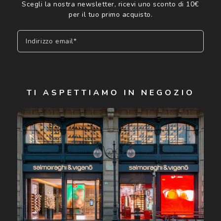
Scegli la nostra newsletter, ricevi uno sconto di 10€
per il tuo primo acquisto.
Indirizzo email*
Iscriviti
TI ASPETTIAMO IN NEGOZIO
Cliccando su "Iscriviti", confermo di avere più di 16 anni e
acconsento all'utilizzo dei miei Dati Personali da parte di
Luxottica Group S.p.A. per l'invio di offerte speciali, novità
ed altre comunicazioni di carattere pubblicitario (consultare
Informativa sulla privacy
per ulteriori informazioni).