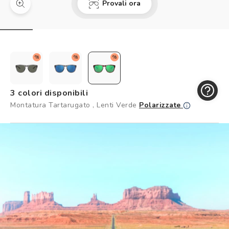
Provali ora
Controllo visivo
Prenota un test della vista gratuito
Carta fedeltà
%
%
%
Logout
3 colori disponibili
Montatura Tartarugato , Lenti Verde
Polarizzate