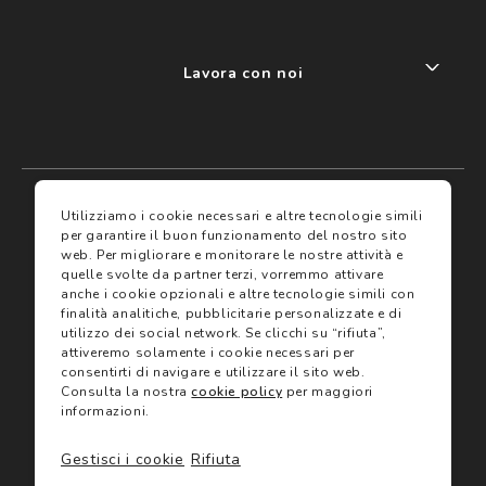
Lavora con noi
My account
I miei preferiti
Utilizziamo i cookie necessari e altre tecnologie simili
per garantire il buon funzionamento del nostro sito
web.
Per migliorare e monitorare le nostre attività e
Assicurazioni
quelle svolte da partner terzi, vorremmo attivare
anche i cookie opzionali e altre tecnologie simili con
finalità analitiche, pubblicitarie personalizzate e di
Termini e condizioni
Servizi
utilizzo dei social network.
Se clicchi su “rifiuta”,
Termini di vendita
attiveremo solamente i cookie necessari per
Avvertenze e informazioni di sicurezza sui prodotti
consentirti di navigare e utilizzare il sito web.
Informativa sulla Privacy
Consulta la nostra
cookie policy
per maggiori
Trova negozio
Utilizzo dei cookie
informazioni.
Site map
Gift Card
Gestisci i cookie
Rifiuta
©2024 Salmoiraghi & Viganò All Rights Reserved