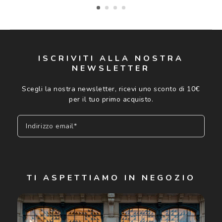
ISCRIVITI ALLA NOSTRA
NEWSLETTER
Scegli la nostra newsletter, ricevi uno sconto di 10€
per il tuo primo acquisto.
Indirizzo email*
Iscriviti
TI ASPETTIAMO IN NEGOZIO
Cliccando su "Iscriviti", confermo di avere più di 16 anni e
acconsento all'utilizzo dei miei Dati Personali da parte di
Luxottica Group S.p.A. per l'invio di offerte speciali, novità
ed altre comunicazioni di carattere pubblicitario (consultare