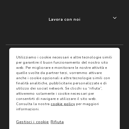
Lavora con noi
My account
I miei preferiti
Utilizziamo i cookie necessari e altre tecnologie simili
per garantire il buon funzionamento del nostro sito
web.
Per migliorare e monitorare le nostre attività e
Assicurazioni
quelle svolte da partner terzi, vorremmo attivare
anche i cookie opzionali e altre tecnologie simili con
finalità analitiche, pubblicitarie personalizzate e di
Termini e condizioni
Servizi
utilizzo dei social network.
Se clicchi su “rifiuta”,
Termini di vendita
attiveremo solamente i cookie necessari per
Avvertenze e informazioni di sicurezza sui prodotti
consentirti di navigare e utilizzare il sito web.
Informativa sulla Privacy
Consulta la nostra
cookie policy
per maggiori
Trova negozio
Utilizzo dei cookie
informazioni.
Site map
Gift Card
Gestisci i cookie
Rifiuta
©2024 Salmoiraghi & Viganò All Rights Reserved