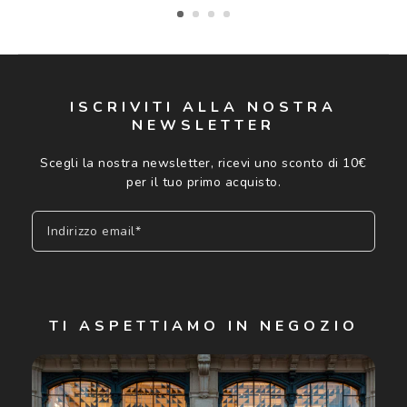
ISCRIVITI ALLA NOSTRA
NEWSLETTER
Scegli la nostra newsletter, ricevi uno sconto di 10€
per il tuo primo acquisto.
Indirizzo email*
Iscriviti
TI ASPETTIAMO IN NEGOZIO
Cliccando su "Iscriviti", confermo di avere più di 16 anni e
acconsento all'utilizzo dei miei Dati Personali da parte di
Luxottica Group S.p.A. per l'invio di offerte speciali, novità
ed altre comunicazioni di carattere pubblicitario (consultare