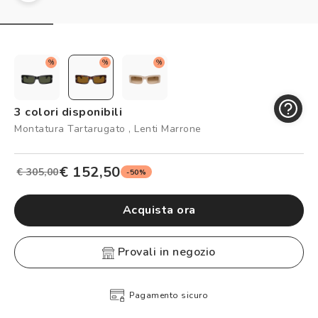
Controllo visivo
Prenota un test della vista gratuito
Carta fedeltà
%
%
%
Logout
3 colori disponibili
Montatura Tartarugato , Lenti Marrone
€ 152,50
€ 305,00
-50%
Acquista ora
provali in negozio
Pagamento sicuro