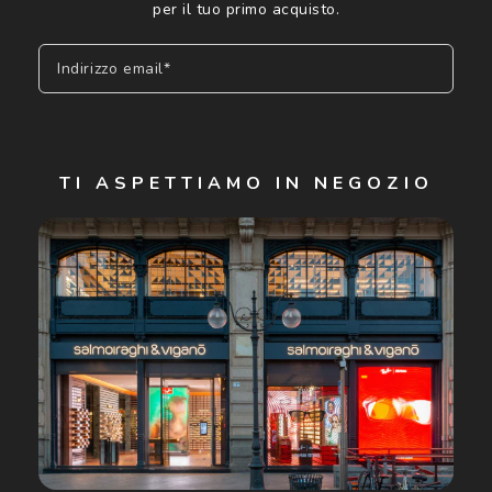
per il tuo primo acquisto.
Indirizzo email*
Iscriviti
TI ASPETTIAMO IN NEGOZIO
Cliccando su "Iscriviti", confermo di avere più di 16 anni e
acconsento all'utilizzo dei miei Dati Personali da parte di
Luxottica Group S.p.A. per l'invio di offerte speciali, novità
ed altre comunicazioni di carattere pubblicitario (consultare
Informativa sulla privacy
per ulteriori informazioni).