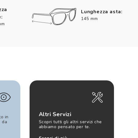
zza
Lunghezza asta:
:
145 mm
mm
Altri Servizi
to in
e da
Scopri tutti gli altri servizi che
abbiamo pensato per te.