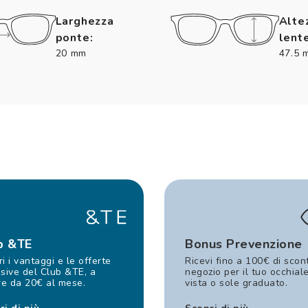
Larghezza
Alte
ponte:
lente
20 mm
47.5 
b &TE
Bonus Prevenzione
i i vantaggi e le offerte
Ricevi fino a 100€ di scon
sive del Club &TE, a
negozio per il tuo occhial
re da 20€ al mese.
vista o sole graduato.