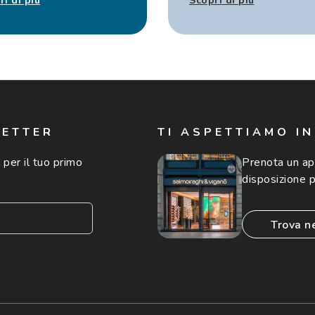
ri di più
Scopri di più
LETTER
TI ASPETTIAMO I
 per il tuo primo
Prenota un a
disposizione p
trova n
consento all'utilizzo