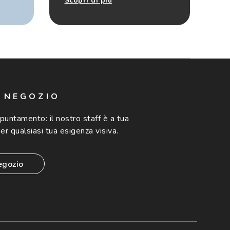
Scopri di più
N NEGOZIO
ppuntamento:
il nostro staff è a tua
er qualsiasi tua esigenza visiva.
egozio