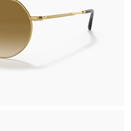
inima
Ritiro in negozio disponibile