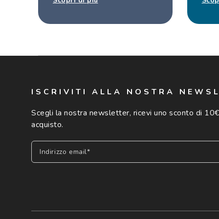
Scopri di più
Scop
ISCRIVITI ALLA NOSTRA NEWS
Scegli la nostra newsletter, ricevi uno sconto di 10€
acquisto.
Indirizzo email*
Iscriviti
Cliccando su "Iscriviti", confermo di avere più di 16 anni e ac