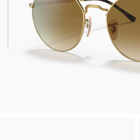
 consegna
Spedizione sicura e gratuita, senza spesa m