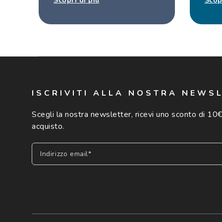
Scopri di più
Scop
ISCRIVITI ALLA NOSTRA NEWS
Scegli la nostra newsletter, ricevi uno sconto di 10€
acquisto.
Indirizzo email*
Iscriviti
Cliccando su "Iscriviti", confermo di avere più di 16 anni e ac