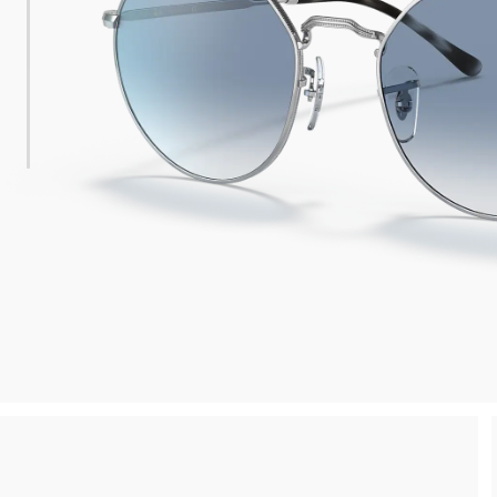
 consegna
Spedizione sicura e gratuita, senza spesa m