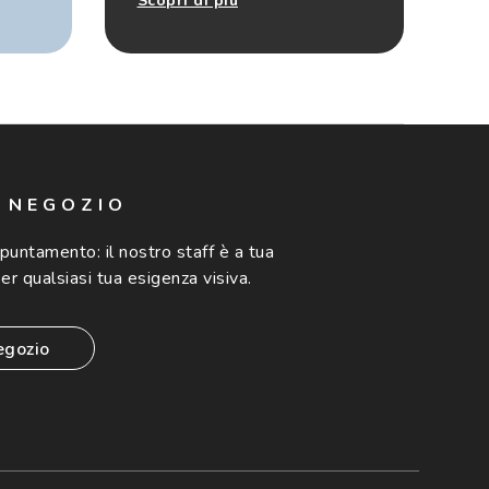
Scopri di più
N NEGOZIO
ppuntamento:
il nostro staff è a tua
er qualsiasi tua esigenza visiva.
egozio