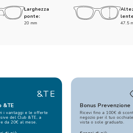
Larghezza
Alte
ponte:
lente
20 mm
47.5 
b &TE
Bonus Prevenzione
i i vantaggi e le offerte
Ricevi fino a 100€ di scon
sive del Club &TE, a
negozio per il tuo occhial
re da 20€ al mese.
vista o sole graduato.