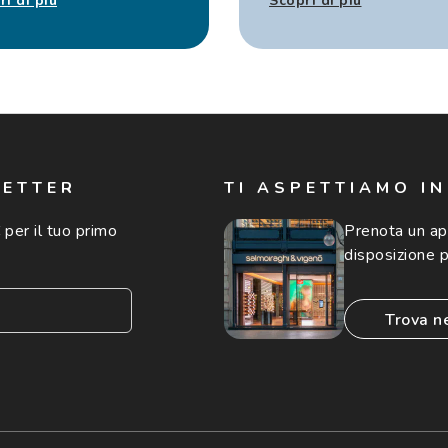
ri di più
Scopri di più
LETTER
TI ASPETTIAMO I
 per il tuo primo
Prenota un a
disposizione p
trova n
consento all'utilizzo