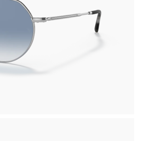
inima
Ritiro in negozio disponibile