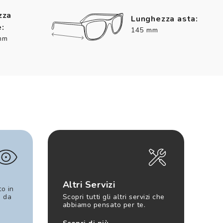
zza
Lunghezza asta:
:
145 mm
mm
Altri Servizi
to in
e da
Scopri tutti gli altri servizi che
abbiamo pensato per te.