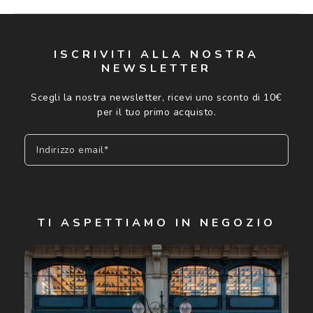
ISCRIVITI ALLA NOSTRA
NEWSLETTER
Scegli la nostra newsletter, ricevi uno sconto di 10€
per il tuo primo acquisto.
Indirizzo email*
Iscriviti
TI ASPETTIAMO IN NEGOZIO
Cliccando su "Iscriviti", confermo di avere più di 16 anni e
acconsento all'utilizzo dei miei Dati Personali da parte di
Luxottica Group S.p.A. per l'invio di offerte speciali, novità
ed altre comunicazioni di carattere pubblicitario (consultare
Informativa sulla privacy
per ulteriori informazioni).