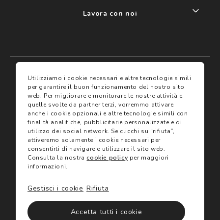
Lavora con noi
My account
I miei preferiti
Utilizziamo i cookie necessari e altre tecnologie simili
per garantire il buon funzionamento del nostro sito
web.
Per migliorare e monitorare le nostre attività e
Assicurazioni
quelle svolte da partner terzi, vorremmo attivare
anche i cookie opzionali e altre tecnologie simili con
finalità analitiche, pubblicitarie personalizzate e di
Termini e condizioni
Servizi
utilizzo dei social network.
Se clicchi su “rifiuta”,
Termini di vendita
attiveremo solamente i cookie necessari per
Avvertenze e informazioni di sicurezza sui prodotti
consentirti di navigare e utilizzare il sito web.
Informativa sulla Privacy
Consulta la nostra
cookie policy
per maggiori
Trova negozio
Utilizzo dei cookie
informazioni.
Site map
Gift Card
Gestisci i cookie
Rifiuta
©2024 Salmoiraghi & Viganò All Rights Reserved
Accetta tutti i cookie