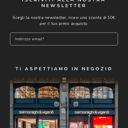
NEWSLETTER
Scegli la nostra newsletter, ricevi uno sconto di 10€
per il tuo primo acquisto.
Indirizzo email*
Iscriviti
TI ASPETTIAMO IN NEGOZIO
Cliccando su "Iscriviti", confermo di avere più di 16 anni e
acconsento all'utilizzo dei miei Dati Personali da parte di
Luxottica Group S.p.A. per l'invio di offerte speciali, novità
ed altre comunicazioni di carattere pubblicitario (consultare
Informativa sulla privacy
per ulteriori informazioni).