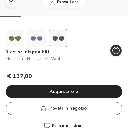
Provali ora
Controllo visivo
Prenota un test della vista gratuito
Carta fedeltà
Logout
3 colori disponibili
Montatura Nero , Lenti Verde
€ 137,00
Acquista ora
provali in negozio
Pagamento sicuro